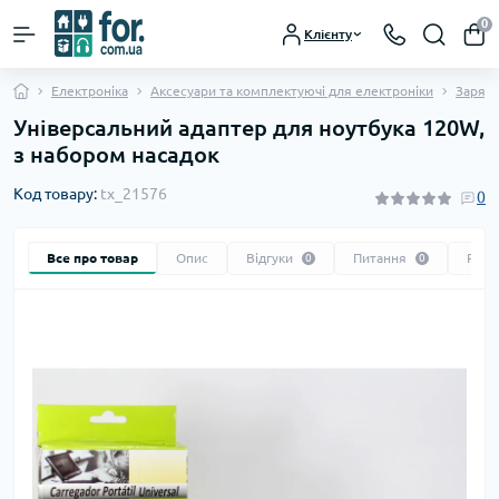
0
Клієнту
Електроніка
Аксесуари та комплектуючі для електроніки
Зарядн
Універсальний адаптер для ноутбука 120W,
з набором насадок
Код товару:
tx_21576
0
Все про товар
Опис
Відгуки
Питання
Реко
0
0