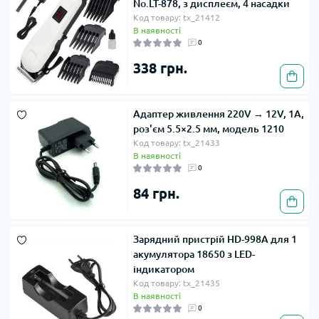
No.LT-878, з дисплеєм, 4 насадки
Код товару: tx_21412
В наявності
0
338 грн.
Адаптер живлення 220V → 12V, 1A,
роз'єм 5.5×2.5 мм, модель 1210
Код товару: tx_21433
В наявності
0
84 грн.
Зарядний пристрій HD-998A для 1
акумулятора 18650 з LED-
індикатором
Код товару: tx_21435
В наявності
0