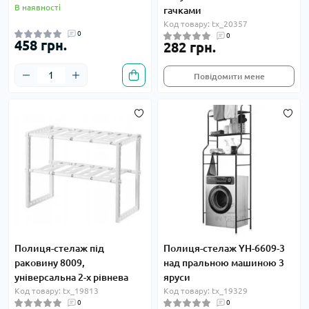
В наявності
гачками
Код товару: tx_20357
0
0
458 грн.
282 грн.
Повідомити мене
Полиця-стелаж під
Полиця-стелаж YH-6609-3
раковину 8009,
над пральною машиною 3
універсальна 2-х рівнева
яруси
Код товару: tx_19813
Код товару: tx_19329
0
0