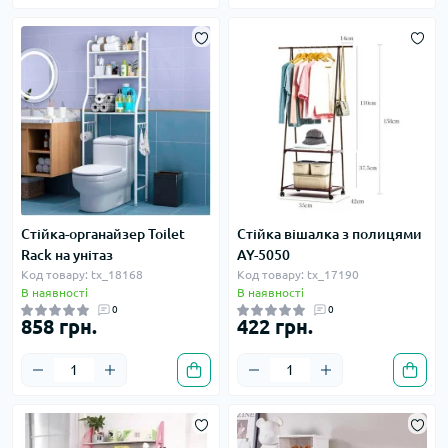
Стійка-органайзер Toilet
Стійка вішалка з полицями
Rack на унітаз
AY-5050
Код товару: tx_18168
Код товару: tx_17190
В наявності
В наявності
0
0
858 грн.
422 грн.