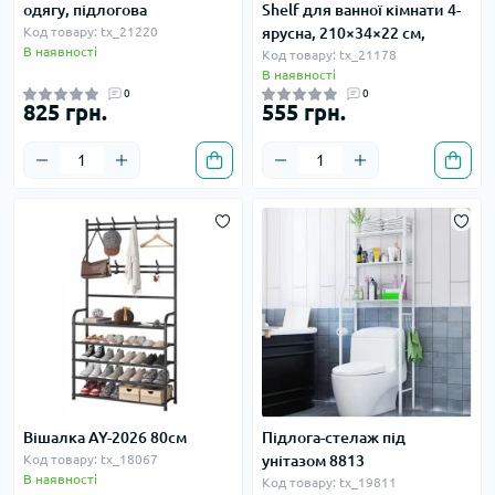
одягу, підлогова
Shelf для ванної кімнати 4-
Код товару: tx_21220
ярусна, 210×34×22 см,
В наявності
Код товару: tx_21178
В наявності
0
0
825 грн.
555 грн.
Вішалка AY-2026 80см
Підлога-стелаж під
Код товару: tx_18067
унітазом 8813
В наявності
Код товару: tx_19811