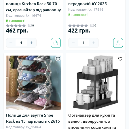
полиця Kitchen Rack 50-70
передпокій AY-2025
см, органайзер під раковину
Код товару: tx_17816
В наявності
Код товару: tx_16474
В наявності
0
0
462 грн.
422 грн.
Полиця для взуття Shoe
Органайзер для кухні та
Rack на 15 пар пластик 2615
ванної, двоярусний, з
Код товару: tx_15064
висувними кошиками та