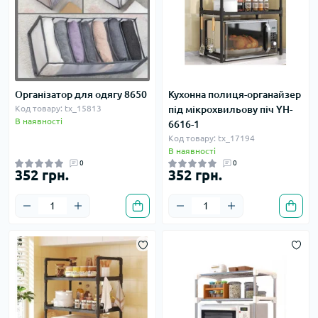
Організатор для одягу 8650
Кухонна полиця-органайзер
Код товару: tx_15813
під мікрохвильову піч YH-
В наявності
6616-1
Код товару: tx_17194
В наявності
0
0
352 грн.
352 грн.