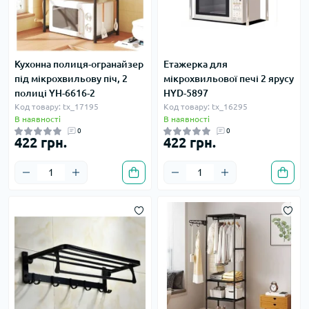
Кухонна полиця-огранайзер
Етажерка для
під мікрохвильову піч, 2
мікрохвильової печі 2 ярусу
полиці YH-6616-2
HYD-5897
Код товару: tx_17195
Код товару: tx_16295
В наявності
В наявності
0
0
422 грн.
422 грн.