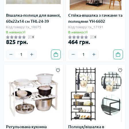
Вішалка-полиця для ванної,
Стійка-вішалка з гачками та
60х22х14 см THL-24-39
полицями YH-6602
Код товару: tx_18675
Код товару: tx_17191
В наявності
В наявності
0
0
825 грн.
464 грн.
Регульована кухонна
Полиця/вішалка в