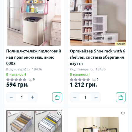
Полиця-стелаж підлоговий
Органайзер Shoe rack with 6
над пральною машиною
shelves, система зберігання
0002
взуття
Код товару: tx_18436
Код товару: tx_18435
В наявності
В наявності
0
0
594 грн.
1 212 грн.