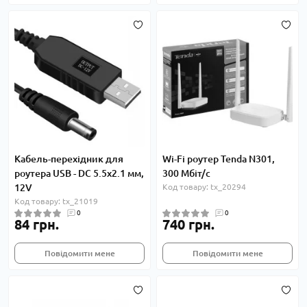
Кабель-перехідник для
Wi-Fi роутер Tenda N301,
роутера USB - DC 5.5x2.1 мм,
300 Мбіт/с
12V
Код товару: tx_20294
Код товару: tx_21019
0
0
84 грн.
740 грн.
Повідомити мене
Повідомити мене