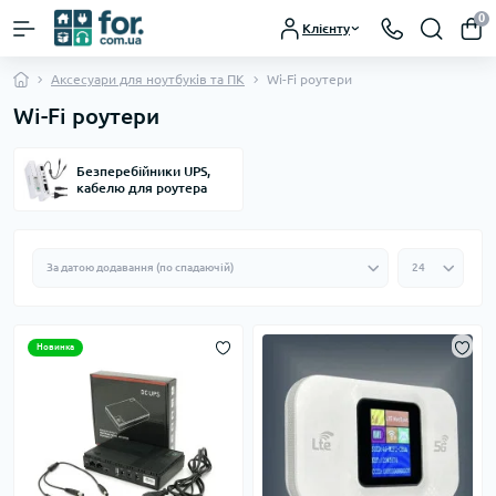
0
Клієнту
Аксесуари для ноутбуків та ПК
Wi-Fi роутери
Wi-Fi роутери
Безперебійники UPS,
кабелю для роутера
Новинка