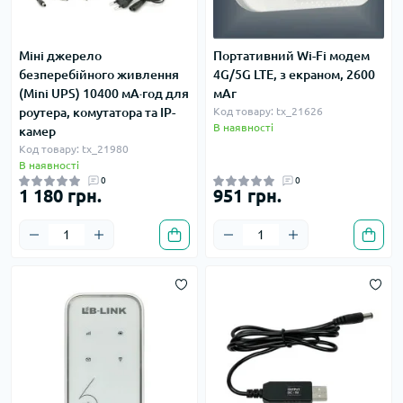
Міні джерело
Портативний Wi-Fi модем
безперебійного живлення
4G/5G LTE, з екраном, 2600
(Mini UPS) 10400 мА·год для
мАг
роутера, комутатора та IP-
Код товару: tx_21626
В наявності
камер
Код товару: tx_21980
В наявності
0
0
1 180 грн.
951 грн.