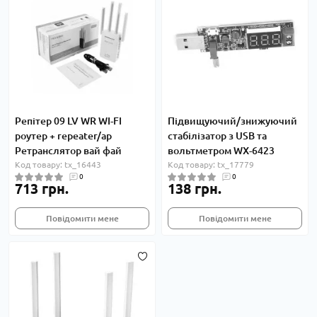
Репітер 09 LV WR WI-FI
Підвищуючий/знижуючий
роутер + repeater/ap
стабілізатор з USB та
Ретранслятор вай фай
вольтметром WX-6423
Код товару: tx_16443
Код товару: tx_17779
0
0
713 грн.
138 грн.
Повідомити мене
Повідомити мене