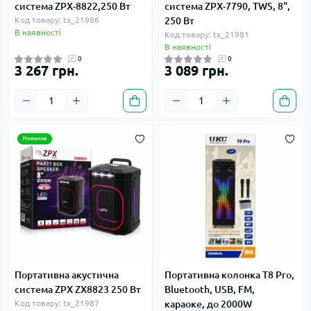
система ZPX-8822,250 Вт
система ZPX-7790, TWS, 8",
Код товару: tx_21986
250 Вт
В наявності
Код товару: tx_21981
В наявності
0
0
3 267 грн.
3 089 грн.
Новинка
Портативна акустична
Портативна колонка T8 Pro,
система ZPX ZX8823 250 Вт
Bluetooth, USB, FM,
Код товару: tx_21987
караоке, до 2000W