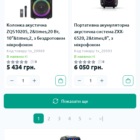
Колонка акустична
Портативна акумуляторна
ZQS10205, 2&times;20 Вт,
акустична система ZXX-
10"&times;2, з бездротовим
6520, 2&times;8", з
мікрофоном
мікрофоном
Код товару: tx_20969
Код товару: tx_20593
В наявності
В наявності
0
0
5 434 грн.
6 050 грн.
Показати ще
1
2
3
4
5
>
>|