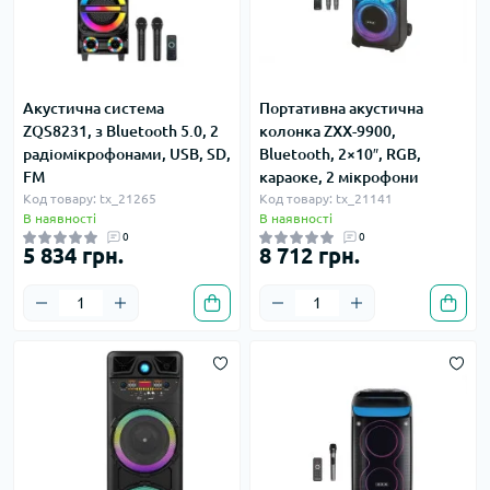
Акустична система
Портативна акустична
ZQS8231, з Bluetooth 5.0, 2
колонка ZXX-9900,
радіомікрофонами, USB, SD,
Bluetooth, 2×10″, RGB,
FM
караоке, 2 мікрофони
Код товару: tx_21265
Код товару: tx_21141
В наявності
В наявності
0
0
5 834 грн.
8 712 грн.