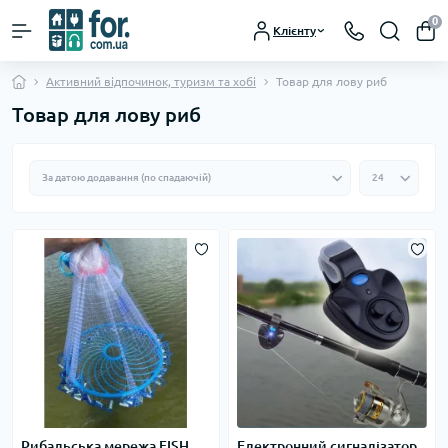
0
Клієнту
Активний відпочинок, туризм та хобі
Товар для лову риб
Товар для лову риб
Рибальська мережа FISH
Електронний сигналізатор