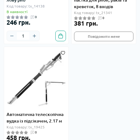
лову риб
пастка для риби, раків та
Код товару: tx_14138
креветок, 8 входів
В наявності
Код товару: tx_21341
0
0
246 грн.
381 грн.
Повідомити мене
Автоматична телескопічна
вудка із підсікачем, 2.17 м
Код товару: tx_19425
0
458 грн.