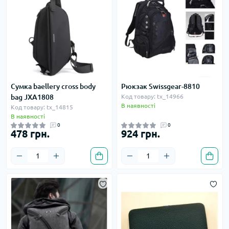
Сумка baellery cross body
Рюкзак Swissgear-8810
bag JXA1808
Код товару: tx_14966
В наявності
Код товару: tx_14815
В наявності
0
0
478 грн.
924 грн.