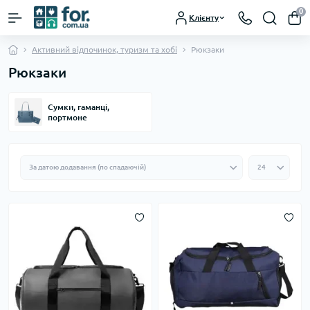
0
Клієнту
Активний відпочинок, туризм та хобі
Рюкзаки
Рюкзаки
Сумки, гаманці,
портмоне