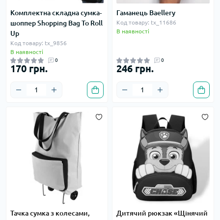
Комплектна складна сумка-
Гаманець Baellery
шоппер Shopping Bag To Roll
Код товару: tx_11686
В наявності
Up
Код товару: tx_9856
В наявності
0
0
170 грн.
246 грн.
Тачка сумка з колесами,
Дитячий рюкзак «Щінячий