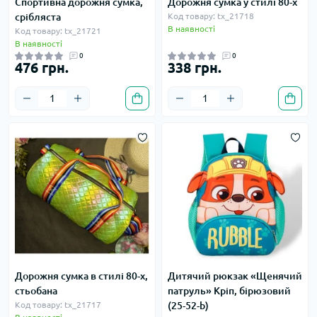
Спортивна дорожня сумка,
Дорожня сумка у стилі 80-х
срібляста
Код товару: tx_21718
В наявності
Код товару: tx_21721
В наявності
0
0
476 грн.
338 грн.
Дорожня сумка в стилі 80-х,
Дитячий рюкзак «Щенячий
стьобана
патруль» Кріп, бірюзовий
Код товару: tx_21717
(25-52-b)