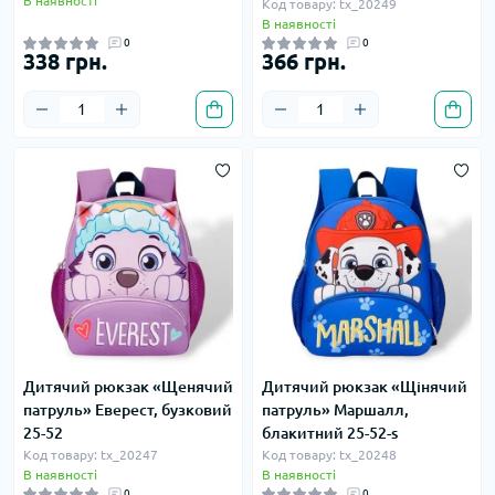
В наявності
Код товару: tx_20249
В наявності
0
0
338 грн.
366 грн.
Дитячий рюкзак «Щенячий
Дитячий рюкзак «Щінячий
патруль» Еверест, бузковий
патруль» Маршалл,
25-52
блакитний 25-52-s
Код товару: tx_20247
Код товару: tx_20248
В наявності
В наявності
0
0