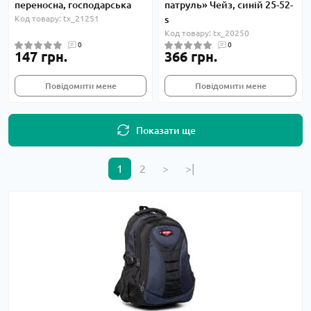
переносна, господарська
патруль» Чейз, синій 25-52-
Код товару: tx_21251
s
Код товару: tx_20250
0
0
147 грн.
366 грн.
Повідомити мене
Повідомити мене
Показати ще
1
2
>
>|