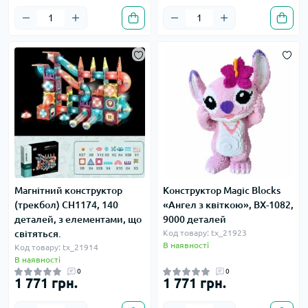
Магнітний конструктор
Конструктор Magic Blocks
(трекбол) CH1174, 140
«Ангел з квіткою», BX-1082,
деталей, з елементами, що
9000 деталей
світяться.
Код товару: tx_21923
В наявності
Код товару: tx_21914
В наявності
0
0
1 771 грн.
1 771 грн.