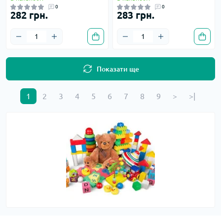
0
0
282 грн.
283 грн.
Показати ще
1
2
3
4
5
6
7
8
9
>
>|