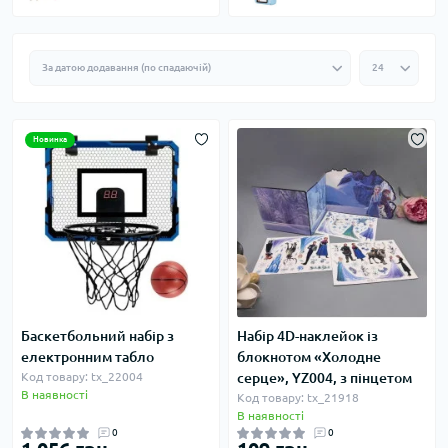
Новинка
Баскетбольний набір з
Набір 4D-наклейок із
електронним табло
блокнотом «Холодне
Код товару: tx_22004
серце», YZ004, з пінцетом
В наявності
Код товару: tx_21918
В наявності
0
0