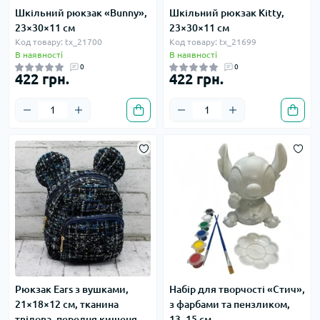
Шкільний рюкзак «Bunny»,
Шкільний рюкзак Kitty,
23×30×11 см
23×30×11 см
Код товару: tx_21700
Код товару: tx_21699
В наявності
В наявності
0
0
422 грн.
422 грн.
Рюкзак Ears з вушками,
Набір для творчості «Стич»,
21×18×12 см, тканина
з фарбами та пензликом,
твідова, передня кишеня
13–15 см