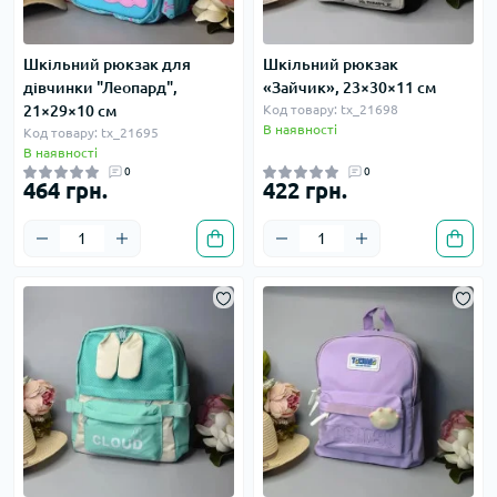
Шкільний рюкзак для
Шкільний рюкзак
дівчинки "Леопард",
«Зайчик», 23×30×11 см
21×29×10 см
Код товару: tx_21698
В наявності
Код товару: tx_21695
В наявності
0
0
464 грн.
422 грн.