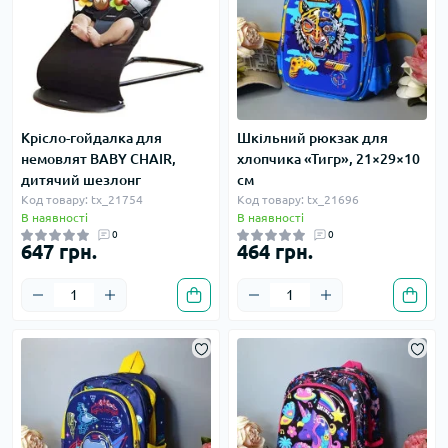
Крісло-гойдалка для
Шкільний рюкзак для
немовлят BABY CHAIR,
хлопчика «Тигр», 21×29×10
дитячий шезлонг
см
Код товару: tx_21754
Код товару: tx_21696
В наявності
В наявності
0
0
647 грн.
464 грн.