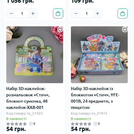
1 056 грн.
109 грн.
Набір 3D-наклейок-
Набір 3D-наклейок із
розмальовок «Стич»,
блокнотом «Стич», YFE-
блокнот-сумочка, 48
001B, 24 предмети, з
наклейок-XAB-001
пінцетом
Код товару: tx_21925
Код товару: tx_21915
В наявності
В наявності
0
0
54 грн.
54 грн.