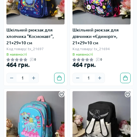
Шкільний рюкзак для
Шкільний рюкзак для
хлопчика "Космонавт",
дівчинки «Єдиноріг»,
21×29×10 см
21×29×10 см
Код товару: tx_21697
Код товару: tx_21694
В наявності
В наявності
0
0
464 грн.
464 грн.