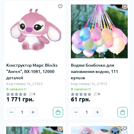
Конструктор Magic Blocks
Водяні бомбочки для
"Ангел", BX-1081, 12000
наповнення водою, 111
деталей
кульок
Код товару: tx_21922
Код товару: tx_21912
В наявності
В наявності
0
0
1 771 грн.
61 грн.