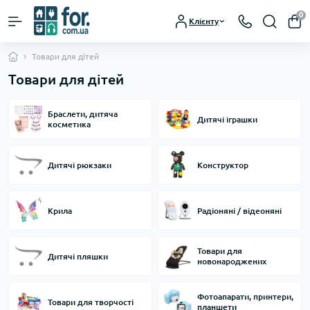
0
Клієнту
Товари для дітей
Товари для дітей
Браслети, дитяча
Дитячі іграшки
косметика
Дитячі рюкзаки
Конструктор
Крила
Радіоняні / відеоняні
Товари для
Дитячі пляшки
новонароджених
Фотоапарати, принтери,
Товари для творчості
планшети