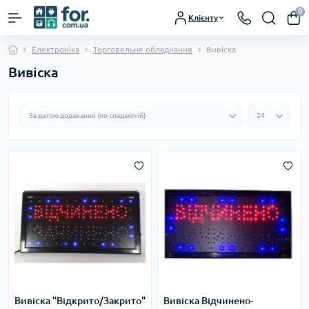
0
Клієнту
Електроніка
Торговельне обладнання
Вивіска
Вивіска
Вивіска "Відкрито/Закрито"
Вивіска Відчинено-