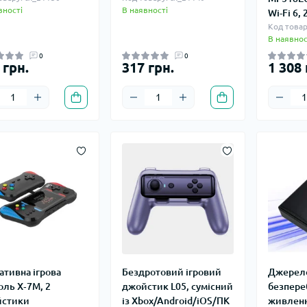
вності
В наявності
Wi-Fi 6,
Код товар
В наявнос
0
0
 грн.
317 грн.
1 308 
ативна ігрова
Бездротовий ігровий
Джерел
оль X‑7M, 2
джойстик L05, сумісний
безпере
йстики
із Xbox/Android/iOS/ПК
живленн