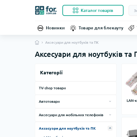
Каталог товарів
Новинки
Товари для блекауту
Аксесуари для ноутбуків та ПК
Аксесуари для ноутбуків та 
Категорії
TV-shop товари
LAN-к
Автотовари
FM-трансмітери
Аксесуари для мобільних телефонів
GPS-навігатори
Тримачі
Аксесуари для ноутбуків та ПК
Автозвук
Кабелі та зарядні пристрої