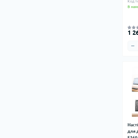
Код т
В ная
1 2
Наст
для 
F160 