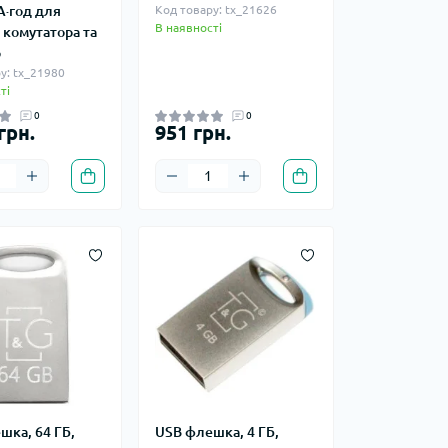
А·год для
Код товару: tx_21626
В наявності
 комутатора та
р
у: tx_21980
ті
0
0
грн.
951 грн.
шка, 64 ГБ,
USB флешка, 4 ГБ,