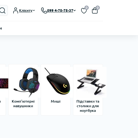
0
0
Клієнту
099 4-75-75-37
н
и
Комп'ютерні
Миші
Підставки та
навушники
столики для
ноутбука