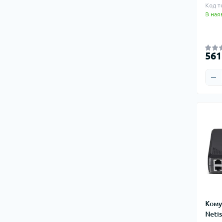
Код т
В ная
561
Кому
Netis