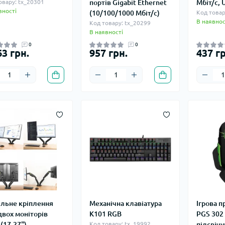
овару: tx_20301
портів Gigabit Ethernet
Мбіт/с, 
вності
(10/100/1000 Мбіт/с)
Код товар
В наявнос
Код товару: tx_20299
В наявності
0
0
63 грн.
957 грн.
437 гр
ільне кріплення
Механічна клавіатура
Ігрова 
двох моніторів
K101 RGB
PGS 302 
(17-27")
Код товару: tx_19992
підсвіч