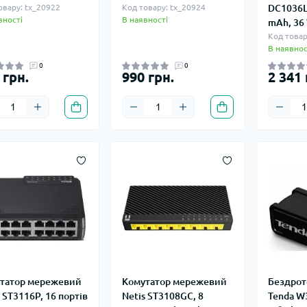
овару: tx_20922
Код товару: tx_20924
DC1036L,
вності
В наявності
mAh, 36
Код товар
В наявнос
0
0
 грн.
990 грн.
2 341 
татор мережевий
Комутатор мережевий
Бездрот
 ST3116P, 16 портів
Netis ST3108GC, 8
Tenda W