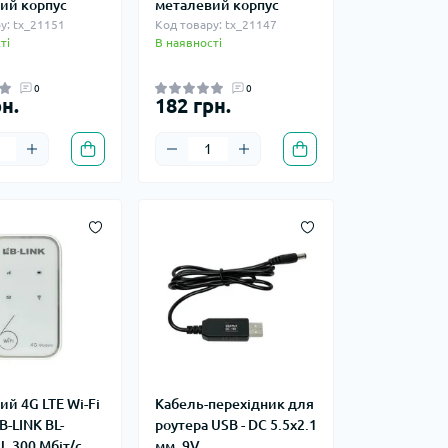
ий корпус
металевий корпус
у: tx_21151
Код товару: tx_21147
ті
В наявності
0
0
н.
182 грн.
й 4G LTE Wi-Fi
Кабель-перехідник для
B-LINK BL-
роутера USB - DC 5.5x2.1
 300 Мбіт/с,
мм, 9V