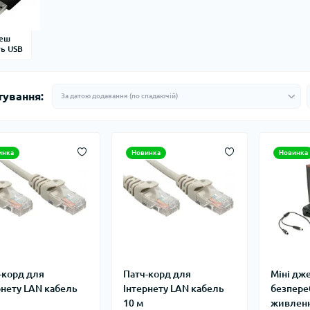
еш
ть USB
тування:
инка
Новинка
Новинка
-корд для
Патч-корд для
Міні дж
рнету LAN кабель
Інтернету LAN кабель
безпере
10 м
живленн