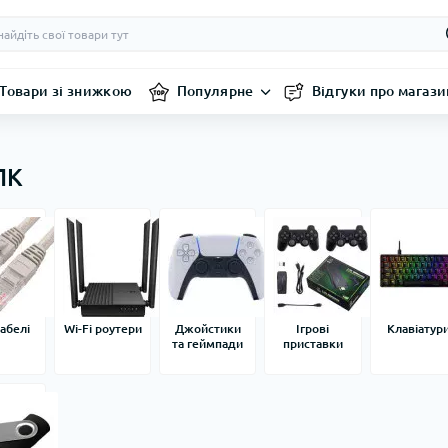
Товари зі знижкою
Популярне
Відгуки про магази
ПК
абелі
Wi-Fi роутери
Джойстики
Ігрові
Клавіатур
та геймпади
приставки