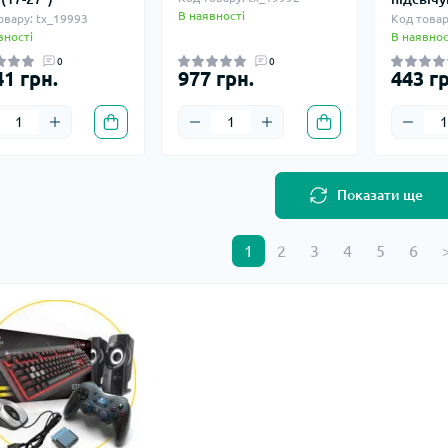
В наявності
овару: tx_19993
Код товар
вності
В наявнос
0
0
41 грн.
977 грн.
443 гр
Показати ще
1
2
3
4
5
6