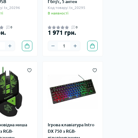
USB
Гбіт/с, 5 антен
у: tx_20296
Код товару: tx_20295
ті
В наявності
0
0
н.
1 971 грн.
провідна миша
Ігрова клавіатура Intro
з RGB-
DX 750 з RGB-
уванням
підсвічуванням