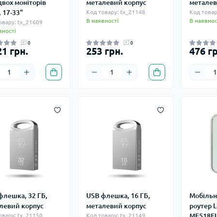
двох моніторів
металевий корпус
металев
 17-33"
Код товару: tx_21148
Код товар
В наявності
В наявнос
овару: tx_21609
вності
0
0
21 грн.
253 грн.
476 гр
флешка, 32 ГБ,
USB флешка, 16 ГБ,
Мобільни
левий корпус
металевий корпус
роутер L
овару: tx_21150
Код товару: tx_21149
MF518EU,