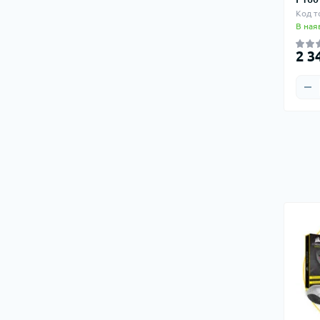
Код т
В ная
2 3