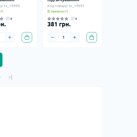
у: tx_19990
Код товару: tx_19991
ті
В наявності
0
0
н.
381 грн.
>
>|