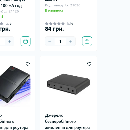
 2100 мА·год
Код товару: tx_21020
В наявності
у: tx_21126
ті
0
0
грн.
84 грн.
о
Джерело
бійного
безперебійного
я для роутера
живлення для роутера