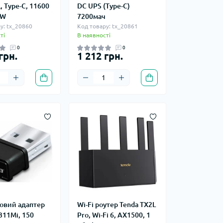
 Type-C, 11600
DC UPS (Type-C)
 W
7200мач
у: tx_20860
Код товару: tx_20861
ті
В наявності
0
0
грн.
1 212 грн.
овий адаптер
Wi-Fi роутер Tenda TX2L
311Mi, 150
Pro, Wi-Fi 6, AX1500, 1