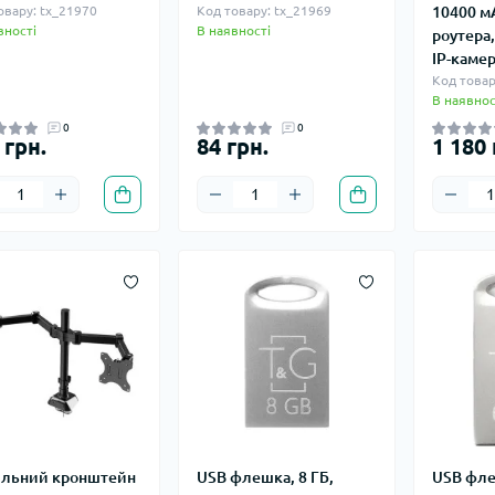
овару: tx_21970
Код товару: tx_21969
10400 м
вності
В наявності
роутера,
IP-каме
Код товар
В наявнос
0
0
 грн.
84 грн.
1 180 
ільний кронштейн
USB флешка, 8 ГБ,
USB фле