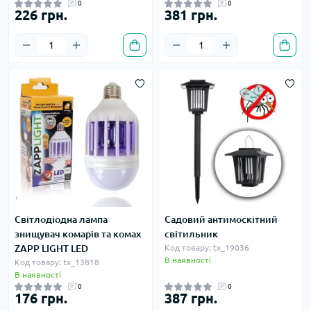
0
0
226 грн.
381 грн.
Світлодіодна лампа
Садовий антимоскітний
знищувач комарів та комах
світильник
ZAPP LIGHT LED
Код товару: tx_19036
В наявності
Код товару: tx_13818
В наявності
0
0
176 грн.
387 грн.