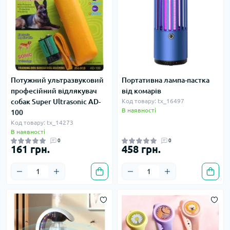
Потужний ультразвуковий
Портативна лампа-пастка
професійний відлякувач
від комарів
собак Super Ultrasonic AD-
Код товару: tx_16497
В наявності
100
Код товару: tx_14273
В наявності
0
0
161 грн.
458 грн.