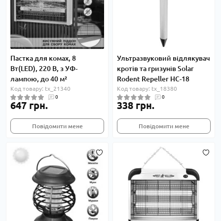
Пастка для комах, 8
Ультразвуковий відлякувач
Вт(LED), 220 В, з УФ-
кротів та гризунів Solar
лампою, до 40 м²
Rodent Repeller HC-18
Код товару: tx_21340
Код товару: tx_18380
0
0
647 грн.
338 грн.
Повідомити мене
Повідомити мене