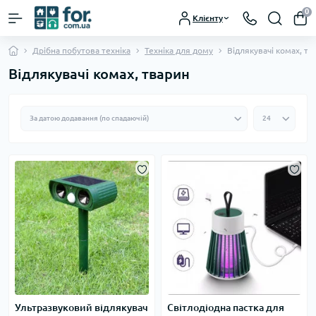
0
Клієнту
Дрібна побутова техніка
Техніка для дому
Відлякувачі комах, тв
Відлякувачі комах, тварин
Ультразвуковий відлякувач
Світлодіодна пастка для