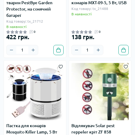
тварин PestBye Garden
комарів MXT-09-5, 5 Вт, USB
Protector, на сонячній
Код товару: tx_21488
В наявності
батареї
Код товару: tx_21712
В наявності
0
0
422 грн.
138 грн.
Пастка для комарів
Відлякувач Solar pest
Mosquito Killer Lamp, 5 Вт
reppeler кріт ZF 858