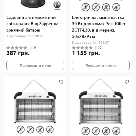
Садовий антимоскітний
Електрична лампа-пастка
світильник Bug Zapper на
30 Вт для комах Pest Killer
сонячній батареї
ZCTT-L30, від мережі,
Код товару: tx_19037
50×28×9 см
Код товару: tx_19367
0
0
387 грн.
1 155 грн.
Повідомити мене
Повідомити мене