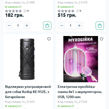
Код товару: tx_21489
Код товару: tx_21470
В наявності
В наявності
0
0
182 грн.
515 грн.
Відлякувач ультразвуковий
Електрична мухобійка-
для собак Kediqi KE-952E, з
лампа 4в1 з акумулятором,
батарейкою
USB, 1200 мач
Код товару: tx_21423
Код товару: tx_21342
В наявності
В наявності