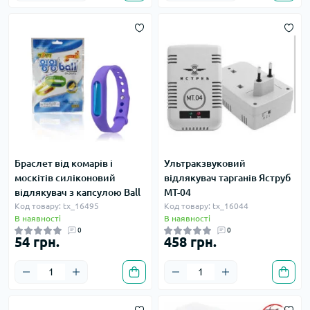
Браслет від комарів і
Ультракзвуковий
москітів силіконовий
відлякувач тарганів Яструб
відлякувач з капсулою Ball
МТ-04
Код товару: tx_16495
Код товару: tx_16044
В наявності
В наявності
0
0
54 грн.
458 грн.