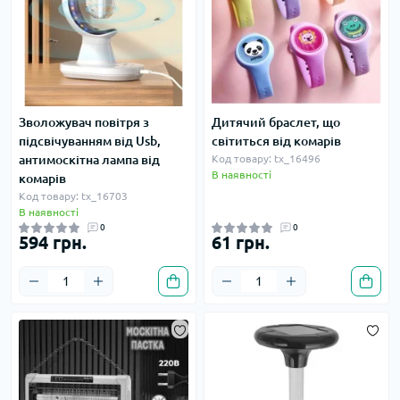
Зволожувач повітря з
Дитячий браслет, що
підсвічуванням від Usb,
світиться від комарів
антимоскітна лампа від
Код товару: tx_16496
В наявності
комарів
Код товару: tx_16703
В наявності
0
0
594 грн.
61 грн.