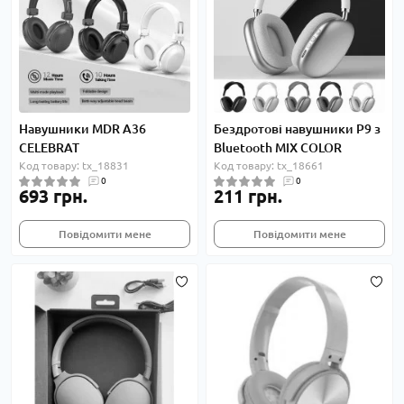
Навушники MDR A36
Бездротові навушники P9 з
CELEBRAT
Bluetooth MIX COLOR
Код товару: tx_18831
Код товару: tx_18661
0
0
693 грн.
211 грн.
Повідомити мене
Повідомити мене