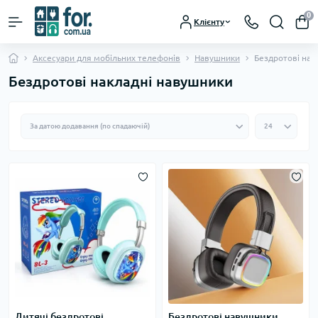
0
Клієнту
Аксесуари для мобільних телефонів
Навушники
Бездротові нак
Бездротові накладні навушники
Дитячі бездротові
Бездротові навушники