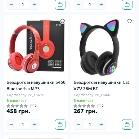
Бездротові навушники S460
Бездротові навушники Cat
Bluetooth з MP3
VZV 28M BT
Код товару: tx_15676
Код товару: tx_16046
В наявності
В наявності
0
0
458 грн.
267 грн.