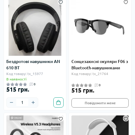
Бездротові навушники AN
Сонцезахисні окуляри F06 з
610 BT
Bluetooth-навушниками
Код товару: tx_15977
Код товару: tx_21764
В наявності
0
0
515 грн.
515 грн.
Повідомити мене