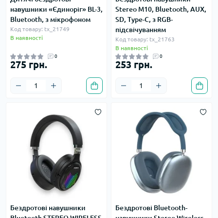
навушники «Єдиноріг» BL-3,
Stereo M10, Bluetooth, AUX,
Bluetooth, з мікрофоном
SD, Type-C, з RGB-
Код товару: tx_21749
підсвічуванням
В наявності
Код товару: tx_21763
В наявності
0
0
275 грн.
253 грн.
Бездротові навушники
Бездротові Bluetooth-