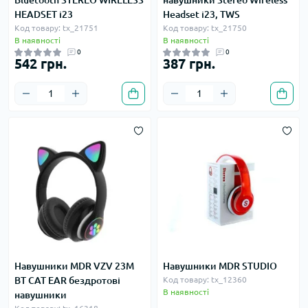
Bluetooth STEREO WIRELESS
навушники Stereo Wireless
HEADSET i23
Headset i23, TWS
Код товару: tx_21751
Код товару: tx_21750
В наявності
В наявності
0
0
542 грн.
387 грн.
Навушники MDR VZV 23M
Навушники MDR STUDIO
BT CAT EAR бездротові
Код товару: tx_12360
В наявності
навушники