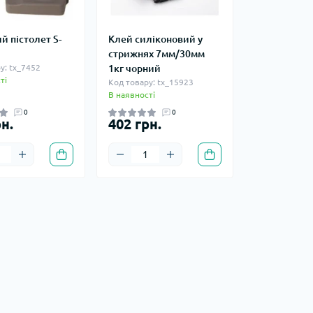
й пістолет S-
Клей силіконовий у
стрижнях 7мм/30мм
у: tx_7452
1кг чорний
ті
Код товару: tx_15923
В наявності
0
0
н.
402 грн.