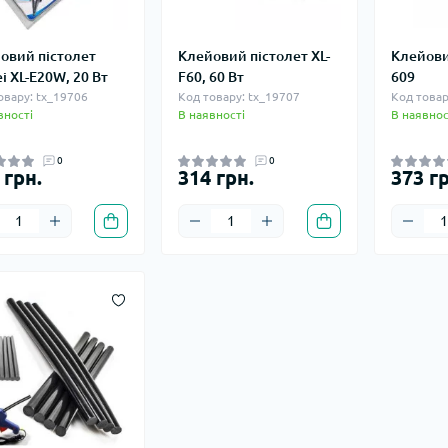
овий пістолет
Клейовий пістолет XL-
Клейови
i XL-E20W, 20 Вт
F60, 60 Вт
609
овару: tx_19706
Код товару: tx_19707
Код товар
вності
В наявності
В наявнос
0
0
 грн.
314 грн.
373 гр