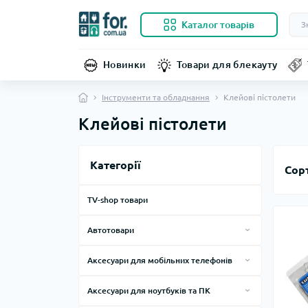
Каталог товарів
Новинки
Товари для блекауту
Інструменти та обладнання
Клейові пістолети
Клейові пістолети
Категорії
Сор
TV-shop товари
Автотовари
FM-трансмітери
Аксесуари для мобільних телефонів
GPS-навігатори
Тримачі
Аксесуари для ноутбуків та ПК
Автозвук
Кабелі та зарядні пристрої