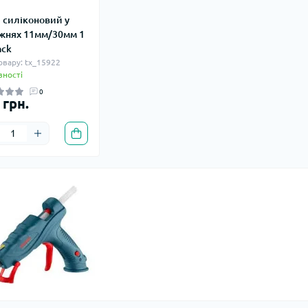
 силіконовий у
жнях 11мм/30мм 1
ack
овару: tx_15922
вності
0
 грн.