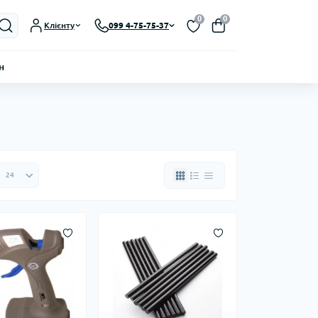
0
0
Клієнту
099 4-75-75-37
н