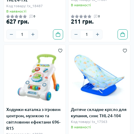
THL-24-192
В наявності
Код товару: tx_18487
В наявності
0
0
627 грн.
211 грн.
Ходунки-каталка з ігровим
Дитяче складне крісло для
центром, музикою та
купання, синє THL-24-104
світловими ефектами 696-
Код товару: tx_17563
В наявності
R15