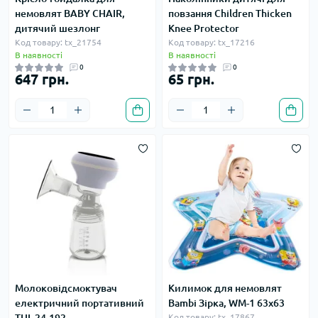
немовлят BABY CHAIR,
повзання Children Thicken
дитячий шезлонг
Knee Protector
Код товару: tx_21754
Код товару: tx_17216
В наявності
В наявності
0
0
647 грн.
65 грн.
Молоковідсмоктувач
Килимок для немовлят
електричний портативний
Bambi Зірка, WM-1 63х63
Код товару: tx_17867