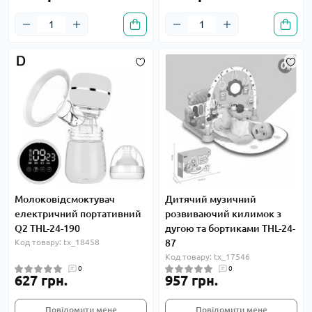
Молоковідсмоктувач
Дитячий музичний
електричний портативний
розвиваючий килимок з
Q2 THL-24-190
дугою та бортиками THL-24-
Код товару: tx_18458
87
Код товару: tx_17546
0
0
627 грн.
957 грн.
Повідомити мене
Повідомити мене