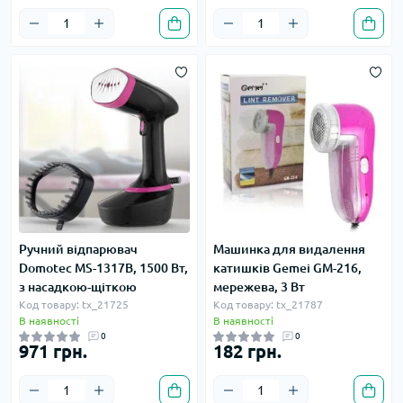
Ручний відпарювач
Машинка для видалення
Domotec MS-1317B, 1500 Вт,
катишків Gemei GM-216,
з насадкою-щіткою
мережева, 3 Вт
Код товару: tx_21725
Код товару: tx_21787
В наявності
В наявності
0
0
971 грн.
182 грн.