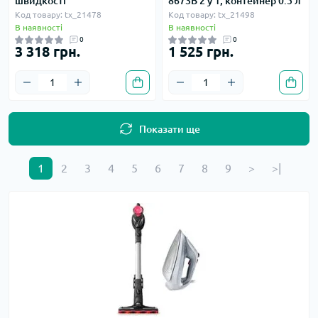
швидкості
8673B 2 у 1, контейнер 0.5 л
Код товару: tx_21478
Код товару: tx_21498
В наявності
В наявності
0
0
3 318 грн.
1 525 грн.
Показати ще
1
2
3
4
5
6
7
8
9
>
>|