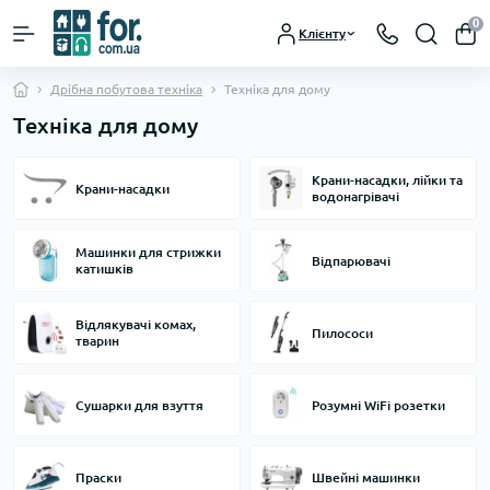
0
Клієнту
Дрібна побутова техніка
Техніка для дому
Техніка для дому
Крани-насадки, лійки та
Крани-насадки
водонагрівачі
Машинки для стрижки
Відпарювачі
катишків
Відлякувачі комах,
Пилососи
тварин
Сушарки для взуття
Розумні WiFi розетки
Праски
Швейні машинки