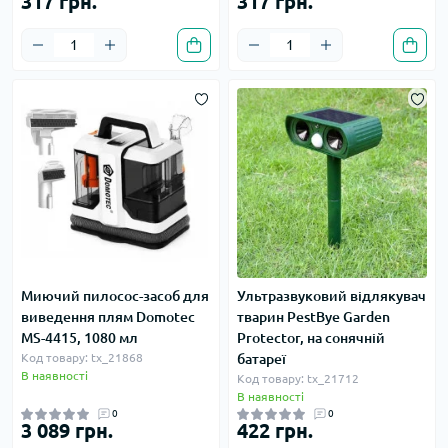
317 грн.
317 грн.
Миючий пилосос-засоб для
Ультразвуковий відлякувач
виведення плям Domotec
тварин PestBye Garden
MS-4415, 1080 мл
Protector, на сонячній
Код товару: tx_21868
батареї
В наявності
Код товару: tx_21712
В наявності
0
0
3 089 грн.
422 грн.