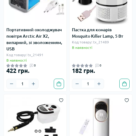
Портативний охолоджувач
Пастка для комарів
повітря Arctic Air X2,
Mosquito Killer Lamp, 5 Вт
випарний, зі зволоженням,
Код товару: tx_21489
В наявності
USB
Код товару: tx_21491
В наявності
0
0
422 грн.
182 грн.