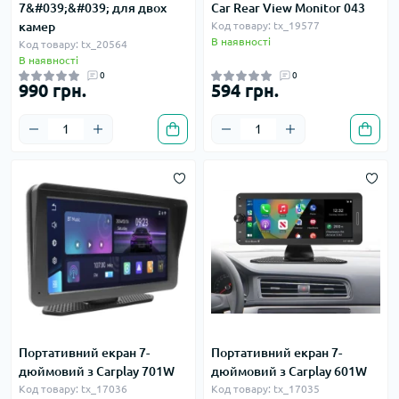
7&#039;&#039; для двох
Car Rear View Monitor 043
камер
Код товару: tx_19577
В наявності
Код товару: tx_20564
В наявності
0
0
990 грн.
594 грн.
Портативний екран 7-
Портативний екран 7-
дюймовий з Carplay 701W
дюймовий з Carplay 601W
Код товару: tx_17036
Код товару: tx_17035