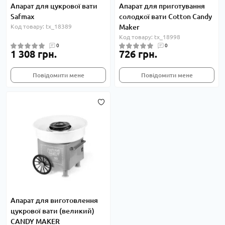
Апарат для цукрової вати
Апарат для приготування
Safmax
солодкої вати Cotton Candy
Код товару: tx_18389
Maker
Код товару: tx_18998
0
0
1 308 грн.
726 грн.
Повідомити мене
Повідомити мене
Апарат для виготовлення
цукрової вати (великий)
CANDY MAKER