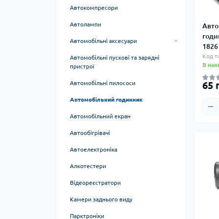
Автоакустика
Автокомпресори
Автомагнітоли
Автолампи
Авто
годи
Автосабвуфери
Автомобільні аксесуари
1826
Набори для підключення
AUX-кабелі
Код т
Автомобільні пускові та зарядні
підсилювачів
В ная
пристрої
Автомобільні пилососи
65 
Автомобільний годинник
Автомобільний екран
Автообігрівачі
Автоелектроніка
Алкотестери
Відеореєстратори
Камери заднього виду
Парктроніки