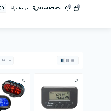
0
0
Клієнту
099 4-75-75-37
н