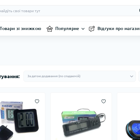
Товари зі знижкою
Популярне
Відгуки про магази
тування: