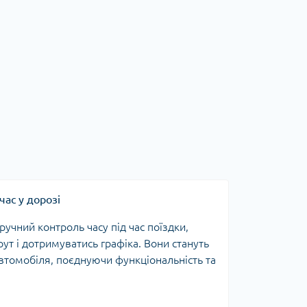
ас у дорозі
учний контроль часу під час поїздки,
т і дотримуватись графіка. Вони стануть
втомобіля, поєднуючи функціональність та