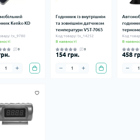
мобільний
Годинник із внутрішнім
Автомоб
нник Kenko KD
та зовнішнім датчиком
годинни
температури VST-7065
термоме
овару: tx_9780
Код товару: tx_14252
Код товар
вності
В наявності
В наявнос
0
0
грн.
154 грн.
458 гр