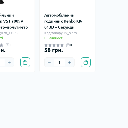
ільний
Автомобільний
к VST 7009V
годинник Kenko KK-
тр+вольтметр
613D + Секунди
у: tx_11032
Код товару: tx_9779
ті
В наявності
0
0
н.
58 грн.