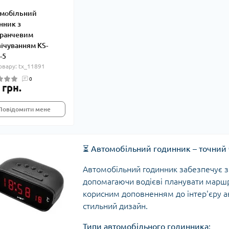
мобільний
нник з
ранчевим
вічуванням KS-
-5
овару: tx_11891
0
 грн.
Повідомити мене
⏳
Автомобільний годинник – точний ч
Автомобільний годинник забезпечує зр
допомагаючи водієві планувати маршру
корисним доповненням до інтер'єру а
стильний дизайн.
Типи автомобільного годинника: