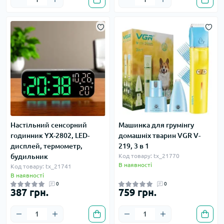
Настільний сенсорний
Машинка для грумінгу
годинник YX-2802, LED-
домашніх тварин VGR V-
дисплей, термометр,
219, 3 в 1
будильник
Код товару: tx_21770
В наявності
Код товару: tx_21741
В наявності
0
0
387 грн.
759 грн.