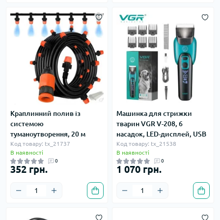
Краплинний полив із
Машинка для стрижки
системою
тварин VGR V-208, 6
туманоутворення, 20 м
насадок, LED-дисплей, USB
Код товару: tx_21737
Код товару: tx_21538
В наявності
В наявності
0
0
352 грн.
1 070 грн.