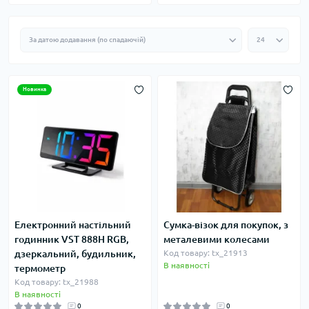
Новинка
Електронний настільний
Сумка-візок для покупок, з
годинник VST 888H RGB,
металевими колесами
дзеркальний, будильник,
Код товару: tx_21913
В наявності
термометр
Код товару: tx_21988
В наявності
0
0