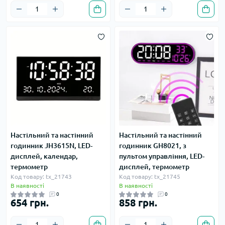
Настільний та настінний
Настільний та настінний
годинник JH3615N, LED-
годинник GH8021, з
дисплей, календар,
пультом управління, LED-
термометр
дисплей, термометр
Код товару: tx_21743
Код товару: tx_21745
В наявності
В наявності
0
0
654 грн.
858 грн.