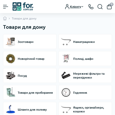
0
Клієнту
Товари для дому
Товари для дому
Зоотовари
Наматрацники
Новорічний товар
Полиці, шафи
Мережеві фільтри та
Посуд
перехідники
Товари для прибирання
Годинник
Ящики, органайзери,
Шланги для поливу
кошики