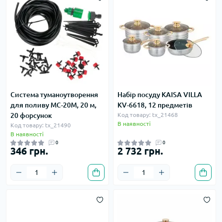
Система туманоутворення
Набір посуду KAISA VILLA
для поливу MC-20M, 20 м,
KV-6618, 12 предметів
20 форсунок
Код товару: tx_21468
В наявності
Код товару: tx_21490
В наявності
0
0
346 грн.
2 732 грн.