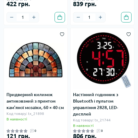
422 грн.
839 грн.
Придверний килимок
Настінний годинник з
антиковзний з принтом
Bluetooth і пультом
кам'яної мозаїки, 60 × 40 см
управління 2828, LED-
Код товару: tx_21898
дисплей
В наявності
Код товару: tx_21744
В наявності
0
0
121 грн.
806 грн.