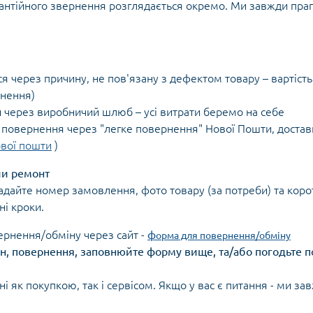
антійного звернення розглядається окремо. Ми завжди пра
 через причину, не пов'язану з дефектом товару – вартість
рнення)
 через виробничий шлюб – усі витрати беремо на себе
 повернення через "легке повернення" Нової Пошти, достав
вої пошти
)
чи ремонт
дайте номер замовлення, фото товару (за потреби) та корот
і кроки.
рнення/обміну через сайт -
ф
орма для повернення/обміну
мін, повернення, заповнюйте форму вище, та/або погодьте
як покупкою, так і сервісом. Якщо у вас є питання - ми зав