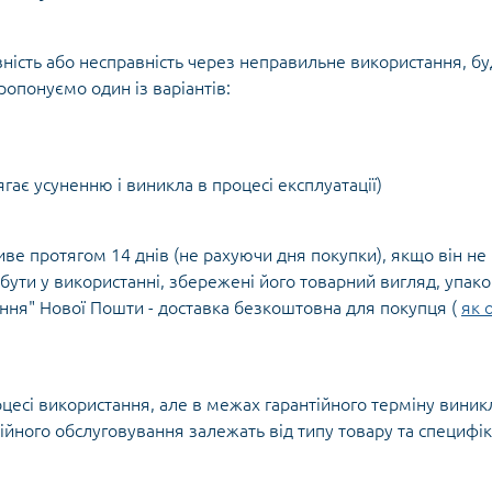
ість або несправність через неправильне використання, буд
ропонуємо один із варіантів:
гає усуненню і виникла в процесі експлуатації)
ве протягом 14 днів (не рахуючи дня покупки), якщо він не
ути у використанні, збережені його товарний вигляд, упак
ння" Нової Пошти - доставка безкоштовна для покупця (
як 
цесі використання, але в межах гарантійного терміну виникл
ійного обслуговування залежать від типу товару та специфі