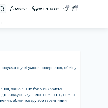
0
0
Клієнту
099 4-75-75-37
н
опонуємо гнучкі умови повернення, обміну
ння, якщо він не був у використанні,
 підтверджують купівлю- номер ттн, номер
нення, обмін товару або гарантійний