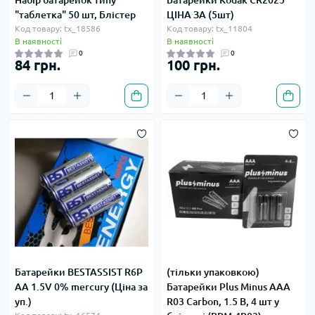
Набір батарейок типу
Батарейки Kodak CR2025
"таблетка" 50 шт, Блістер
ЦІНА ЗА (5шт)
Код товару: tx_18586
Код товару: tx_11804
В наявності
В наявності
0
0
84 грн.
100 грн.
Батарейки BESTASSIST R6P
(тільки упаковкою)
AA 1.5V 0% mercury (Ціна за
Батарейки Plus Minus AAA
уп.)
R03 Carbon, 1.5 В, 4 шт у