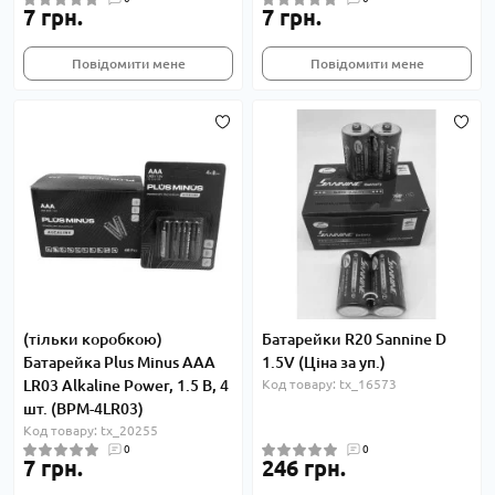
7 грн.
7 грн.
Повідомити мене
Повідомити мене
(тільки коробкою)
Батарейки R20 Sannine D
Батарейка Plus Minus AAA
1.5V (Ціна за уп.)
LR03 Alkaline Power, 1.5 В, 4
Код товару: tx_16573
шт. (BPM-4LR03)
Код товару: tx_20255
0
0
7 грн.
246 грн.