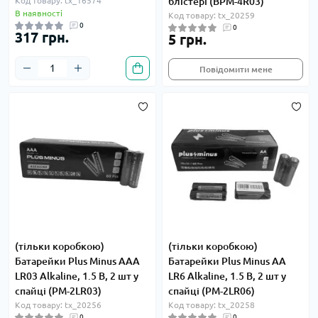
Код товару: tx_16574
блістері (BPM-4R03)
В наявності
Код товару: tx_20259
0
0
317 грн.
5 грн.
Повідомити мене
(тільки коробкою)
(тільки коробкою)
Батарейки Plus Minus AAA
Батарейки Plus Minus AA
LR03 Alkaline, 1.5 В, 2 шт у
LR6 Alkaline, 1.5 В, 2 шт у
спайці (PM-2LR03)
спайці (PM-2LR06)
Код товару: tx_20256
Код товару: tx_20258
0
0