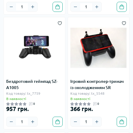
Бездротовий геймпад SZ-
Ігровий контролер-тримач
A1005
із охолодженням SR
Код товару: tx_7759
Код товару: tx_5548
В наявності
В наявності
0
0
957 грн.
366 грн.