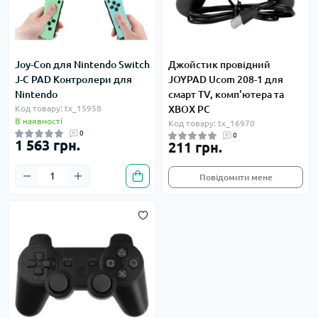
Joy-Con для Nintendo Switch
Джойстик провідний
J-C PAD Контролери для
JOYPAD Ucom 208-1 для
Nintendo
смарт TV, комп'ютера та
Код товару: tx_15958
XBOX PC
В наявності
Код товару: tx_16970
0
0
1 563 грн.
211 грн.
Повідомити мене