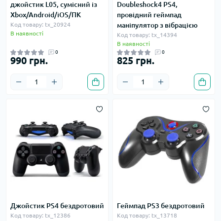
джойстик L05, сумісний із
Doubleshock4 PS4,
Xbox/Android/iOS/ПК
провідний геймпад
Код товару: tx_20924
маніпулятор з вібрацією
В наявності
Код товару: tx_14394
В наявності
0
0
990 грн.
825 грн.
Джойстик PS4 бездротовий
Геймпад PS3 бездротовий
Код товару: tx_12386
Код товару: tx_13718