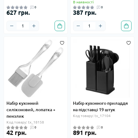
В наявності
0
0
627 грн.
387 грн.
Набір кухонний
Набір кухонного приладдя
силіконовий, лопатка +
на підставці 19 штук
пензлик
Код товару: tx_17104
Код товару: tx_18158
0
0
42 грн.
891 грн.