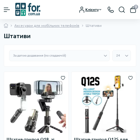
0
Клієнту
Аксесуари для мобільних телефонів
Штативи
Штативи
Штатив-трипод Q18, зі
Штатив-трипод Q12S для