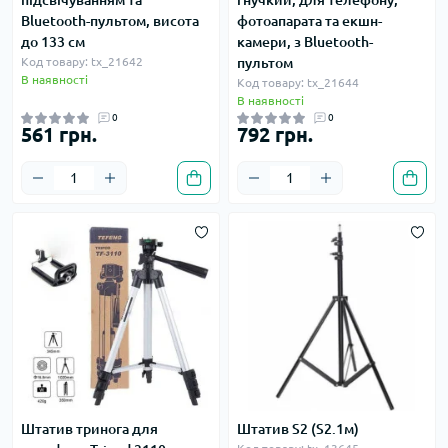
підсвічуванням та
гнучкий, для телефону,
Bluetooth-пультом, висота
фотоапарата та екшн-
до 133 см
камери, з Bluetooth-
Код товару: tx_21642
пультом
В наявності
Код товару: tx_21644
В наявності
0
0
561 грн.
792 грн.
Штатив тринога для
Штатив S2 (S2.1м)