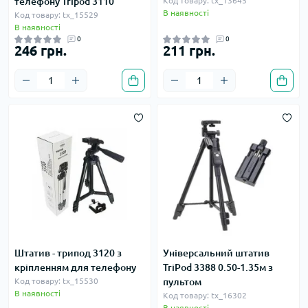
телефону Tripod 3110
Код товару: tx_13645
В наявності
Код товару: tx_15529
В наявності
0
0
246 грн.
211 грн.
Штатив - трипод 3120 з
Універсальний штатив
кріпленням для телефону
TriPod 3388 0.50-1.35м з
Код товару: tx_15530
пультом
В наявності
Код товару: tx_16302
В наявності