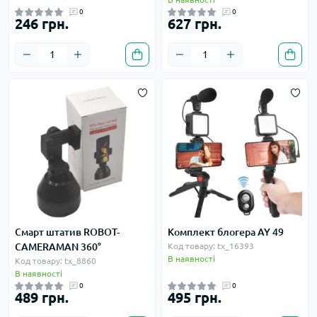
0
0
246 грн.
627 грн.
Смарт штатив ROBOT-
Комплект блогера AY 49
CAMERAMAN 360°
Код товару: tx_16393
В наявності
Код товару: tx_8860
В наявності
0
0
489 грн.
495 грн.