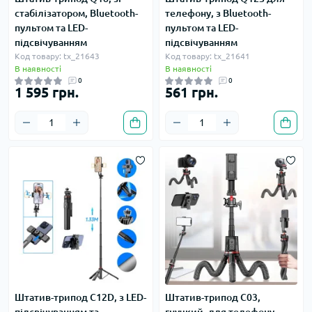
стабілізатором, Bluetooth-
телефону, з Bluetooth-
пультом та LED-
пультом та LED-
підсвічуванням
підсвічуванням
Код товару: tx_21643
Код товару: tx_21641
В наявності
В наявності
0
0
1 595 грн.
561 грн.
Штатив-трипод C12D, з LED-
Штатив-трипод C03,