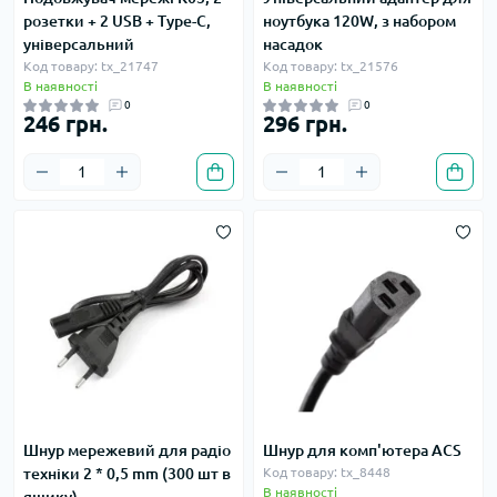
розетки + 2 USB + Type-C,
ноутбука 120W, з набором
універсальний
насадок
Код товару: tx_21747
Код товару: tx_21576
В наявності
В наявності
0
0
246 грн.
296 грн.
Шнур мережевий для радіо
Шнур для комп'ютера ACS
техніки 2 * 0,5 mm (300 шт в
Код товару: tx_8448
В наявності