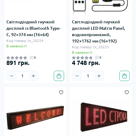
Світлодіодний гнучкий
Світлодіодний гнучкий
дисплей із Bluetooth Type-
дисплей LED Matrix Panel,
C, 92×374 мм (16×64)
водонепроникний,
Код товару: tx_20224
192×1762 мм (16×192)
В наявності
Код товару: tx_20225
В наявності
0
0
891 грн.
4 748 грн.