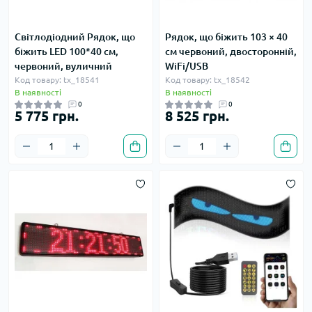
Світлодіодний Рядок, що
Рядок, що біжить 103 × 40
біжить LED 100*40 см,
см червоний, двосторонній,
червоний, вуличний
WiFi/USB
Код товару: tx_18541
Код товару: tx_18542
В наявності
В наявності
0
0
5 775 грн.
8 525 грн.