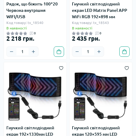
Рядок, що біжить 100*20
Гнучкий світлодіодний
Червона внутрішня
екран LED Matrix Panel APP
WIFI/USB
WiFi RGB 192×898 мм
Код товару: tx_18540
Код товару: tx_18543
В наявності
В наявності
0
0
2 218 грн.
2 435 грн.
Гнучкий світлодіодний
Гнучкий світлодіодний
екран 192×1330мм LED
екран 120×595 мм LED