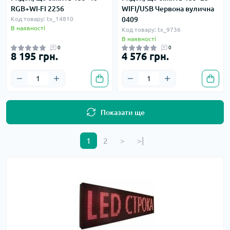
RGB+WI-FI 2256
WIFI/USB Червона вулична
Код товару: tx_14810
0409
В наявності
Код товару: tx_9736
В наявності
0
0
8 195 грн.
4 576 грн.
Показати ще
1
2
>
>|