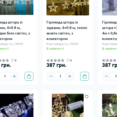
янда штора зі
Гірлянда штора зі
Гірлянд
ми, 4×0.8 м,
зірками, 4×0.8 м, тепле
штора «
не біле світло, з
жовте світло, з
4м × 0,8м
ктором
конектором
конекто
овару: tx_19929
Код товару: tx_19928
Код товар
вності
В наявності
В наявнос
0
0
 грн.
387 грн.
387 гр