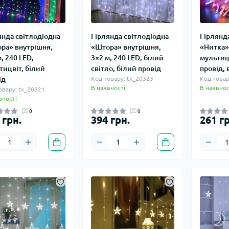
янда світлодіодна
Гірлянда світлодіодна
Гірлянд
ра» внутрішня,
«Штора» внутрішня,
«Нитка»,
, 240 LED,
3×2 м, 240 LED, білий
мультицв
тицвіт, білий
світло, білий провід
провід, 
ід
Код товару: tx_20323
Код товар
В наявності
В наявнос
овару: tx_20321
вності
0
0
 грн.
394 грн.
261 гр