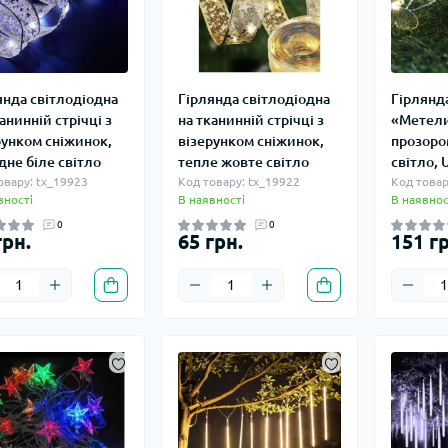
янда світлодіодна
Гірлянда світлодіодна
Гірлянд
анинній стрічці з
на тканинній стрічці з
«Метели
рунком сніжинок,
візерунком сніжинок,
прозоро
дне біле світло
тепле жовте світло
світло, 
овару: tx_19923
Код товару: tx_19922
Код товар
вності
В наявності
В наявнос
0
0
грн.
65 грн.
151 гр