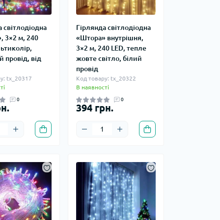
а світлодіодна
Гірлянда світлодіодна
 3×2 м, 240
«Штора» внутрішня,
ьтиколір,
3×2 м, 240 LED, тепле
 провід, від
жовте світло, білий
провід
у: tx_20317
Код товару: tx_20322
ті
В наявності
0
0
н.
394 грн.