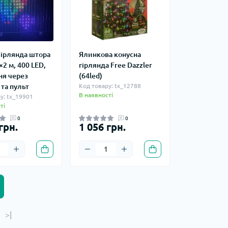
ірлянда штора
Ялинкова конусна
×2 м, 400 LED,
гірлянда Free Dazzler
ня через
(64led)
та пульт
Код товару: tx_12788
В наявності
у: tx_19901
ті
0
0
грн.
1 056 грн.
>|