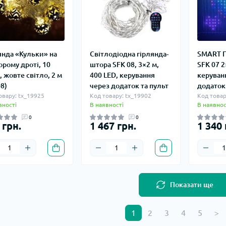
янда «Кульки» на
Світлодіодна гірлянда-
SMART Г
орому дроті, 10
штора SFK 08, 3×2 м,
SFK 07 2
, жовте світло, 2 м
400 LED, керування
керуван
08)
через додаток та пульт
додаток 
овару: tx_19925
Код товару: tx_19902
Код товар
вності
В наявності
В наявнос
0
0
 грн.
1 467 грн.
1 340 
Показати ще
1
2
3
4
5
>