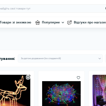
Товари зі знижкою
Популярне
Відгуки про магази
тування: