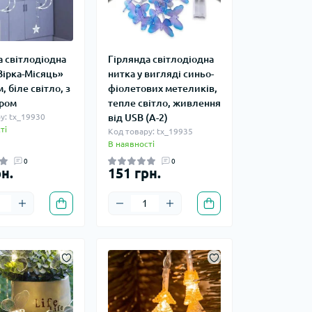
а світлодіодна
Гірлянда світлодіодна
Зірка-Місяць»
нитка у вигляді синьо-
, біле світло, з
фіолетових метеликів,
ром
тепле світло, живлення
у: tx_19930
від USB (A-2)
ті
Код товару: tx_19935
В наявності
0
0
н.
151 грн.