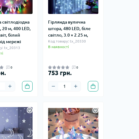
а світлодіодна
Гірлянда вулична
 20 м, 400 LED,
штора, 480 LED, біле
іт, білий
світло, 3.0 × 2.25 м,
від мережі
Код товару: tx_20330
В наявності
у: tx_20313
ті
0
0
н.
753 грн.