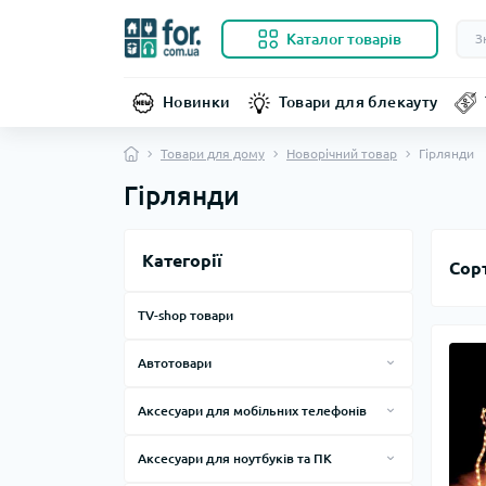
Каталог товарів
Новинки
Товари для блекауту
Товари для дому
Новорічний товар
Гірлянди
Гірлянди
Категорії
Сор
TV-shop товари
Автотовари
FM-трансмітери
Аксесуари для мобільних телефонів
GPS-навігатори
Тримачі
Аксесуари для ноутбуків та ПК
Автозвук
Кабелі та зарядні пристрої