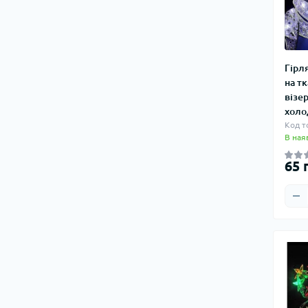
Ліхтарі вуличні
Ліхтарі садові
Ліхтарики Police
Гірл
Ліхтарики-шокери
на тк
Ліхтар з магнітом, клейкою
візе
основі
холо
Код т
В ная
65 