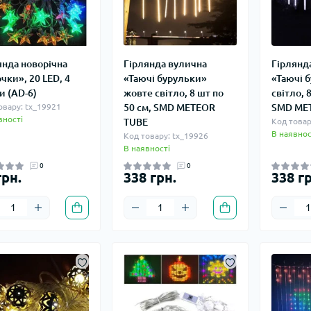
янда новорічна
Гірлянда вулична
Гірлянд
чки», 20 LED, 4
«Таючі бурульки»
«Таючі 
и (AD-6)
жовте світло, 8 шт по
світло, 
овару: tx_19921
50 см, SMD METEOR
SMD ME
вності
TUBE
Код товар
В наявнос
Код товару: tx_19926
В наявності
0
0
грн.
338 грн.
338 гр