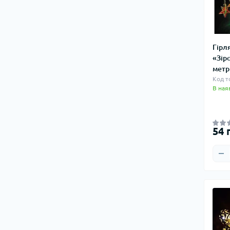
Гірл
«Зіро
метр
Код т
В ная
54 