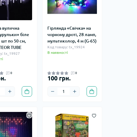
а вулична
Гірлянда «Свічка» на
бурульки» біле
чорному дроті, 28 ламп,
8 шт по 50 см,
мультиколор, 4 м (G-65)
TEOR TUBE
Код товару: tx_19924
В наявності
у: tx_19927
ті
0
0
н.
100 грн.