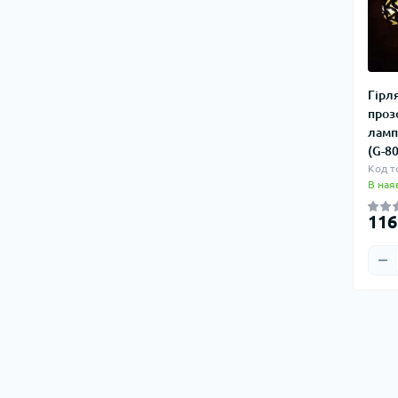
Гірл
проз
ламп
(G-8
Код т
В ная
116