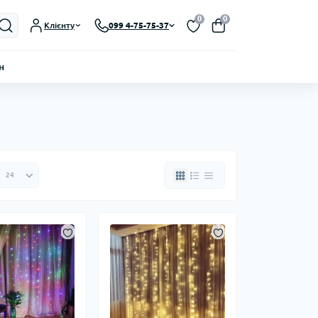
0
0
Клієнту
099 4-75-75-37
н