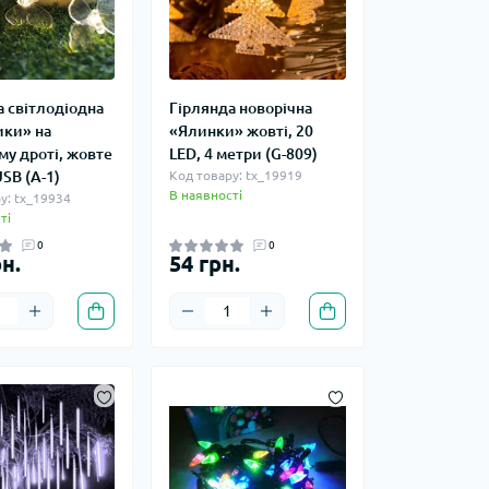
а світлодіодна
Гірлянда новорічна
ки» на
«Ялинки» жовті, 20
му дроті, жовте
LED, 4 метри (G-809)
USB (A-1)
Код товару: tx_19919
В наявності
у: tx_19934
ті
0
0
н.
54 грн.