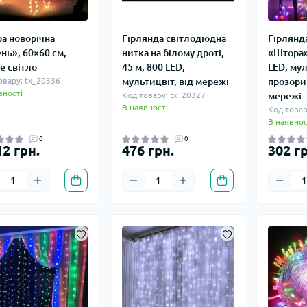
ра новорічна
Гірлянда світлодіодна
Гірлянд
нь», 60×60 см,
нитка на білому дроті,
«Штора»,
е світло
45 м, 800 LED,
LED, мул
овару: tx_20336
мультицвіт, від мережі
прозорий
вності
Код товару: tx_20327
мережі
В наявності
Код товар
В наявнос
0
0
12 грн.
476 грн.
302 гр