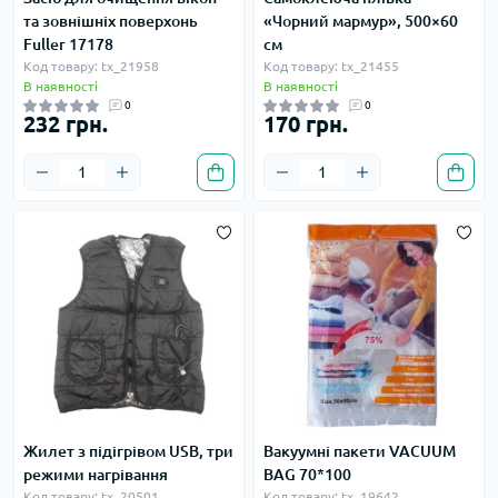
та зовнішніх поверхонь
«Чорний мармур», 500×60
Fuller 17178
см
Код товару: tx_21958
Код товару: tx_21455
В наявності
В наявності
0
0
232 грн.
170 грн.
Жилет з підігрівом USB, три
Вакуумні пакети VACUUM
режими нагрівання
BAG 70*100
Код товару: tx_20501
Код товару: tx_19642