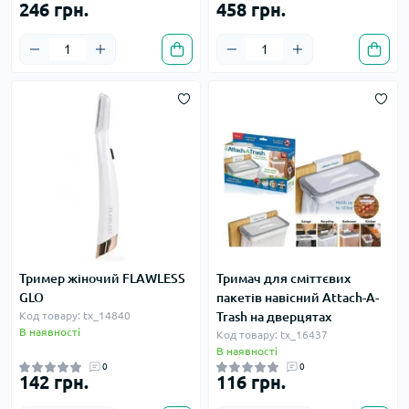
246 грн.
458 грн.
Тример жіночий FLAWLESS
Тримач для сміттєвих
GLO
пакетів навісний Attach-A-
Код товару: tx_14840
Trash на дверцятах
В наявності
Код товару: tx_16437
В наявності
0
0
142 грн.
116 грн.