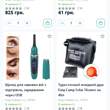
В наявності
В наявності
0
0
825 грн.
41 грн.
Щипці для завивки вій з
Туристичний похідний душ
підігрівом, заряджання
Easy Camp Solar Shower на
через USB
40л
Код товару: tx_14949
Код товару: tx_14267
В наявності
В наявності
0
0