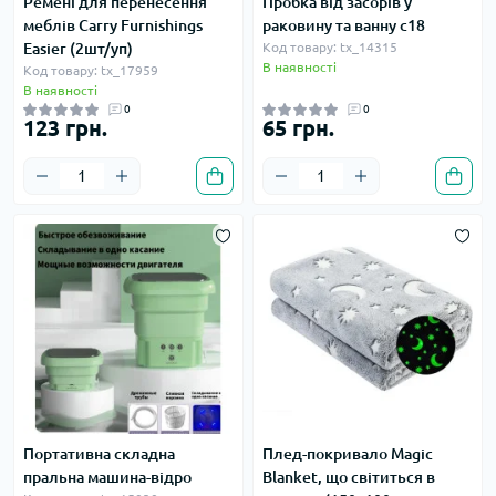
Ремені для перенесення
Пробка від засорів у
меблів Carry Furnishings
раковину та ванну c18
Easier (2шт/уп)
Код товару: tx_14315
В наявності
Код товару: tx_17959
В наявності
0
0
123 грн.
65 грн.
Портативна складна
Плед-покривало Magic
пральна машина-відро
Blanket, що світиться в