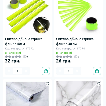
Світловідбивна стрічка
Світловідбивна стрічка
флікер 40см
флікер 30 см
Код товару: tx_17772
Код товару: tx_17774
В наявності
В наявності
0
0
32 грн.
26 грн.