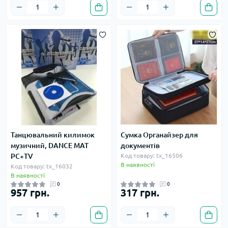
Танцювальний килимок
Сумка Органайзер для
музичний, DANCE MAT
документів
PC+TV
Код товару: tx_16506
В наявності
Код товару: tx_16032
В наявності
0
0
957 грн.
317 грн.