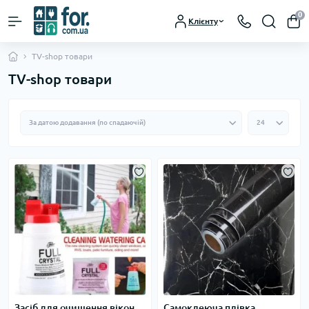
0
Клієнту
TV-shop товари
TV-shop товари
Засіб для очищення вікон
Самоклеюча плівка