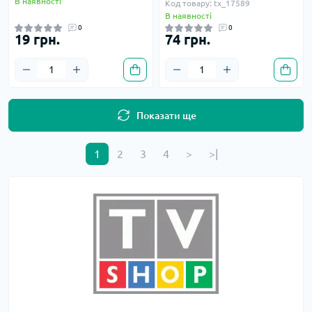
В наявності
Код товару: tx_17589
В наявності
0
0
19 грн.
74 грн.
Показати ще
1
2
3
4
>
>|