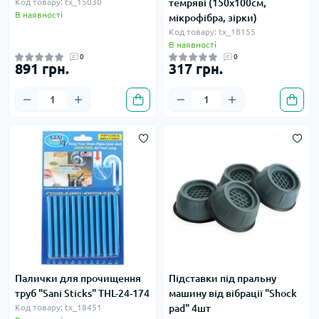
Код товару: tx_15030
темряві (150х100см,
В наявності
мікрофібра, зірки)
Код товару: tx_18155
В наявності
0
0
891 грн.
317 грн.
Палички для прочищення
Підставки під пральну
труб "Sani Sticks" THL-24-174
машину від вібрації "Shock
Код товару: tx_18451
pad" 4шт