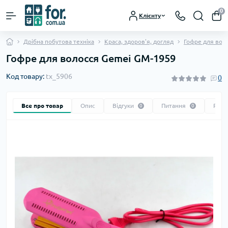
0
Клієнту
Дрібна побутова техніка
Краса, здоров'я, догляд
Гофре для вол
Гофре для волосся Gemei GM-1959
Код товару:
tx_5906
0
Все про товар
Опис
Відгуки
Питання
Реко
0
0