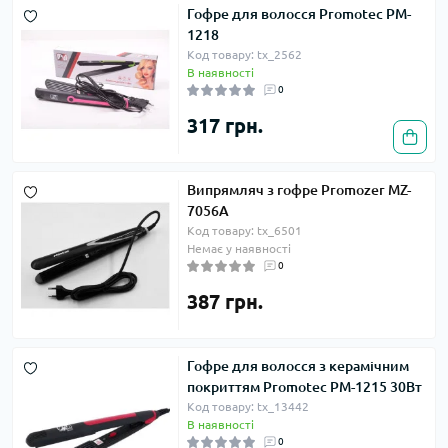
Гофре для волосся Promotec PM-
1218
Код товару: tx_2562
В наявності
0
317 грн.
Випрямляч з гофре Promozer MZ-
7056A
Код товару: tx_6501
Немає у наявності
0
387 грн.
Гофре для волосся з керамічним
покриттям Promotec PM-1215 30Вт
Код товару: tx_13442
В наявності
0