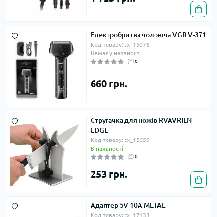
Електробритва чоловіча VGR V-371
Код товару: tx_15076
Немає у наявності
0
660 грн.
Стругачка для ножів RVAVRIEN
EDGE
Код товару: tx_15659
В наявності
0
253 грн.
Адаптер 5V 10A METAL
Код товару: tx_17133