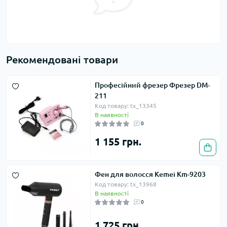
Рекомендовані товари
Професійний фрезер Фрезер DM-
211
Код товару: tx_13345
В наявності
0
1 155 грн.
Фен для волосся Kemei Km-9203
Код товару: tx_13968
В наявності
0
1 725 грн.