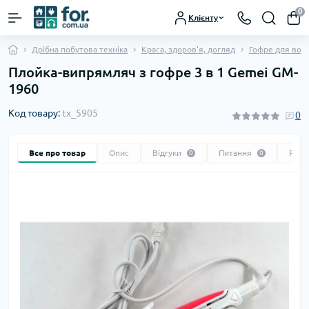
0
Клієнту
Дрібна побутова техніка
Краса, здоров'я, догляд
Гофре для вол
Плойка-випрямляч з гофре 3 в 1 Gemei GM-
1960
Код товару:
tx_5905
0
Все про товар
Опис
Відгуки
Питання
Реко
0
0