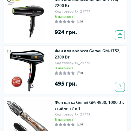
2200 Вт
Код товару: tx_21777
В наявності
0
924 грн.
Фен для волосся Gemei GM-1752,
2300 Вт
Код товару: tx_21778
В наявності
0
495 грн.
Фен-щітка Gemei GM-4830, 1000 Вт,
стайлер 2 в 1
Код товару: tx_21779
В наявності
0