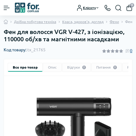
0
Клієнту
Дрібна побутова техніка
Краса, здоров'я, догляд
Фени
Фен д
Фен для волосся VGR V-427, з іонізацією,
110000 об/хв та магнітними насадками
Код товару:
tx_21765
0
Все про товар
Опис
Відгуки
Питання
Реко
0
0