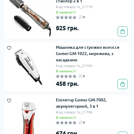
стайлер 2 в 1
Код товару: tx_21779
В наявності
0
825 грн.
Машинка для стрижки волосся
Gemei GM-1022, мережева, з
насадками
Код товару: tx_21783
В наявності
0
458 грн.
Епілятор Gemei GM-7002,
акумуляторний, 3 в 1
Код товару: tx_21786
В наявності
0
674 грн.