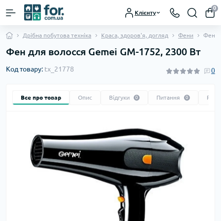
0
Клієнту
Дрібна побутова техніка
Краса, здоров'я, догляд
Фени
Фен д
Фен для волосся Gemei GM-1752, 2300 Вт
Код товару:
tx_21778
0
Все про товар
Опис
Відгуки
Питання
Реко
0
0