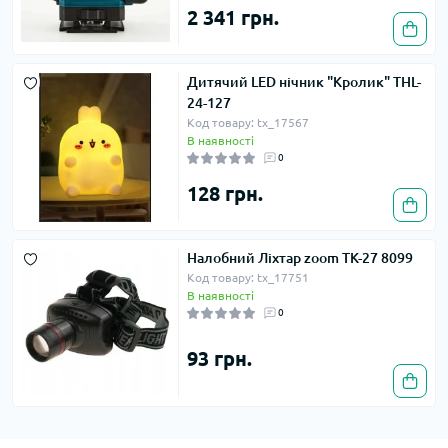
2 341 грн.
Дитячий LED нічник "Кролик" THL-
24-127
Код товару: tx_17567
В наявності
0
128 грн.
Налобний Ліхтар zoom TK-27 8099
Код товару: tx_17751
В наявності
0
93 грн.