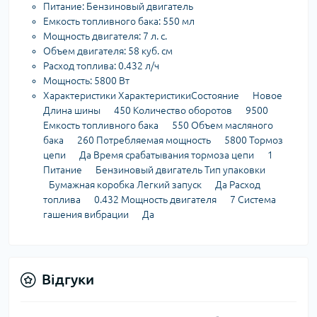
Питание: Бензиновый двигатель
Емкость топливного бака: 550 мл
Мощность двигателя: 7 л. с.
Объем двигателя: 58 куб. см
Расход топлива: 0.432 л/ч
Мощность: 5800 Вт
Характеристики
Характеристики
Состояние
Новое
Длина шины
450
Количество оборотов
9500
Емкость топливного бака
550
Объем масляного
бака
260
Потребляемая мощность
5800
Тормоз
цепи
Да
Время срабатывания тормоза цепи
1
Питание
Бензиновый двигатель
Тип упаковки
Бумажная коробка
Легкий запуск
Да
Расход
топлива
0.432
Мощность двигателя
7
Система
гашения вибрации
Да
Відгуки