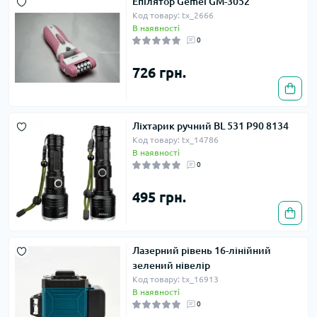
Епілятор Gemei GM-3052
Код товару: tx_2666
В наявності
0
726 грн.
Ліхтарик ручний BL 531 P90 8134
Код товару: tx_14786
В наявності
0
495 грн.
Лазерний рівень 16-лінійний
зелений нівелір
Код товару: tx_16913
В наявності
0