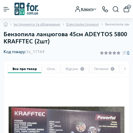
0
Клієнту
Інструменти та обладнання
Електроінструмент
Бензопила ланц
Бензопила ланцюгова 45см ADEYTOS 5800
KRAFFTEC (2шт)
Код товару:
tx_17164
0
Все про товар
Опис
Відгуки
Питання
Реко
0
0