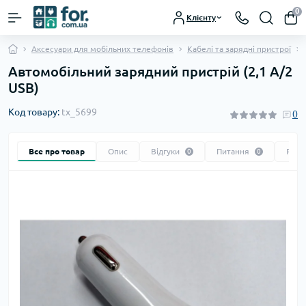
0
Клієнту
Аксесуари для мобільних телефонів
Кабелі та зарядні пристрої
Автомобільний зарядний пристрій (2,1 A/2
USB)
Код товару:
tx_5699
0
Все про товар
Опис
Відгуки
Питання
Реко
0
0