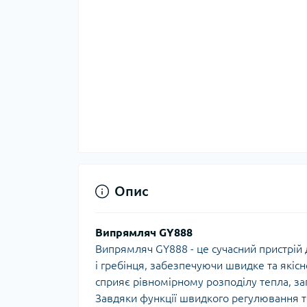
Опис
Випрямляч GY888
Випрямляч GY888 - це сучасний пристрій 
і гребінця, забезпечуючи швидке та якіс
сприяє рівномірному розподілу тепла, з
Завдяки функції швидкого регулювання т