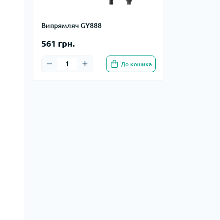
Випрямляч GY888
561 грн.
До кошика