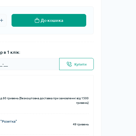
До кошика
 в 1 клік:
Купити
ід 60 гривень (Безкоштовна доставка при замовленні від 1500
гривень)
 "Розетка"
49 гривень