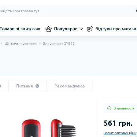
Товари зі знижкою
Популярне
Відгуки про магази
Щітки-випрямлячі
Випрямляч GY888
Питання
Рекомендуємо
0
В наявності
561 грн.
Запит оптової ціни