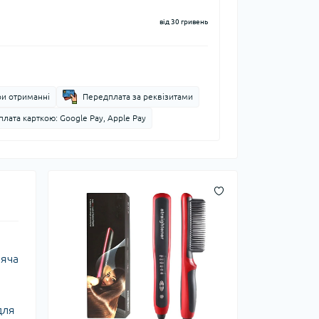
від 30 гривень
ри отриманні
Передплата за реквізитами
лата карткою: Google Pay, Apple Pay
ляча
для