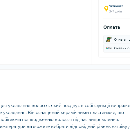
Укпошта
3-7 днів
Оплата
Оплата п
Онлайн оп
для укладання волосся, який поєднує в собі функції випрям
не укладання. Він оснащений керамічними пластинами, що
апобігаючи пошкодженню волосся під час випрямлення.
емператури ви можете вибрати відповідний рівень нагріву 