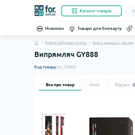
Каталог товарів
Новинки
Товари для блекауту
Дрібна побутова техніка
Краса, здоров'я, догляд
Випрямляч GY888
Код товару:
tx_12065
Все про товар
Опис
Відгуки
0