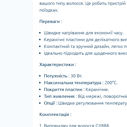
вашого типу волосся. Це робить пристрій
поїздках.
Переваги
:
Швидке нагрівання для економії часу.
Керамічні пластини для делікатного в
Компактний та зручний дизайн, легко п
Ідеально підходить для щоденного вик
Характеристики
:
Потужність
: 30 Вт.
Максимальна температура
: 200°C.
Покриття пластин
: Керамічне.
Тип живлення
: Від мережі, поворотни
Опції
: Швидке регулювання температу
Комплектація
:
Випрямляч для волосся GY888.