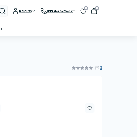
0
0
Клієнту
099 4-75-75-37
н
0