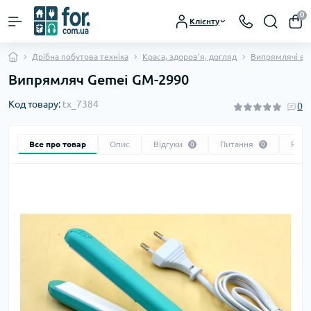
0
Клієнту
Дрібна побутова техніка
Краса, здоров'я, догляд
Випрямлячі во
Випрямляч Gemei GM-2990
Код товару:
tx_7384
0
Все про товар
Опис
Відгуки
Питання
Реко
0
0