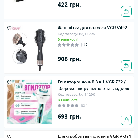
422 грн.
Фен-щітка для волосся VGR V492
Код товару: tx_13295
В наявності
0
908 грн.
Епілятор жіночий 3 в 1 VGR 732 /
збереже шкіру ніжною та гладкою
Код товару: tx_14290
В наявності
0
693 грн.
Електробритва чоловіча VGR V-371