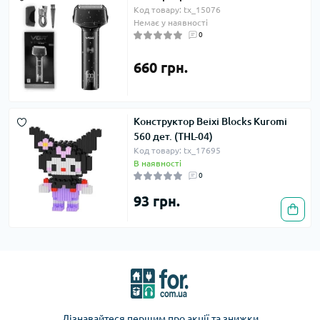
Код товару: tx_15076
Немає у наявності
0
660 грн.
Конструктор Beixi Blocks Kuromi
560 дет. (THL-04)
Код товару: tx_17695
В наявності
0
93 грн.
Дізнавайтеся першим про акції та знижки