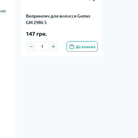
ння
Випрямляч для волосся Gemei
GM 2986 S
147 грн.
До кошика