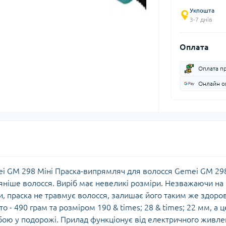
Укпошта
3-7 днів
Оплата
Оплата п
Онлайн оп
ei GM 298 Міні Праска-випрямляч для волосся Gemei GM 29
ніше волосся. Виріб має невеликі розміри. Незважаючи на
и, праска не травмує волосся, залишає його таким же здор
о - 490 грам та розміром 190 & times; 28 & times; 22 мм, а ц
обою у подорожі. Прилад функціонує від електричного живл