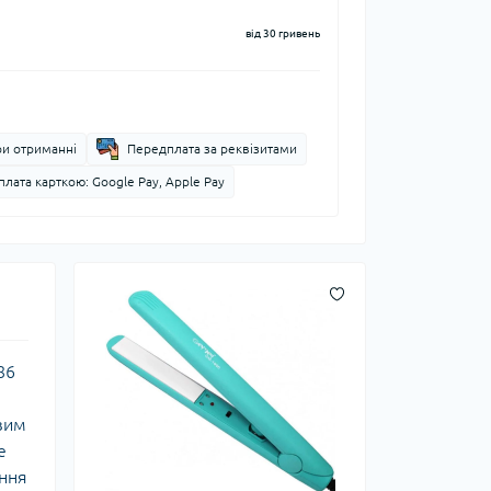
від 30 гривень
ри отриманні
Передплата за реквізитами
лата карткою: Google Pay, Apple Pay
86
овим
е
ення