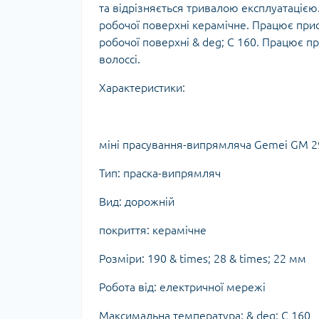
та відрізняється тривалою експлуатацією
робочої поверхні керамічне. Працює при
робочої поверхні & deg; C 160. Працює п
волоссі.
Характеристики:
міні прасування-випрямляча Gemei GM 2
Тип: праска-випрямляч
Вид: дорожній
покриття: керамічне
Розміри: 190 & times; 28 & times; 22 мм
Робота від: електричної мережі
Максимальна температура: & deg; C 160