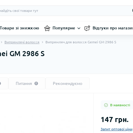
Товари зі знижкою
Популярне
Відгуки про магази
Випрямлячі волосся
Випрямляч для волосся Gemei GM 2986 S
ei GM 2986 S
Питання
Рекомендуємо
0
В наявності
147 грн.
Запит оптової ціни