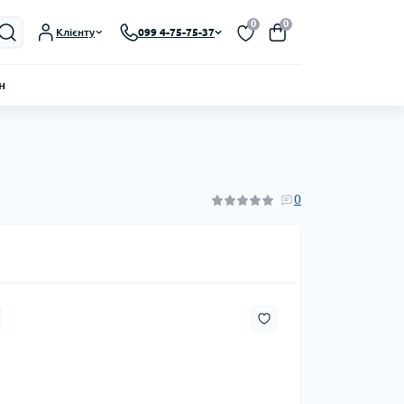
0
0
Клієнту
099 4-75-75-37
н
0