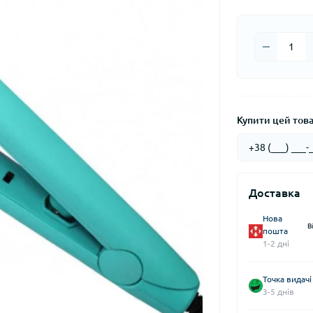
Купити цей товар
Доставка
Нова
В
пошта
1-2 дні
Точка видачі
3-5 днів