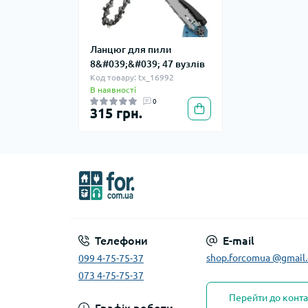
Ланцюг для пили
8&#039;&#039; 47 вузлів
Код товару: tx_16992
В наявності
0
315 грн.
Телефони
E-mail
shop.forcomua @gmail
099 4-75-75-37
073 4-75-75-37
Перейти до конта
Графік роботи