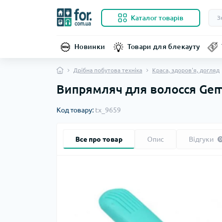
Каталог товарів
Новинки
Товари для блекауту
Дрібна побутова техніка
Краса, здоров'я, догляд
Випрямляч для волосся Gem
Код товару:
tx_9659
Все про товар
Опис
Відгуки
0