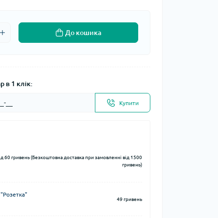
До кошика
 в 1 клік:
Купити
ід 60 гривень (Безкоштовна доставка при замовленні від 1500
гривень)
 "Розетка"
49 гривень