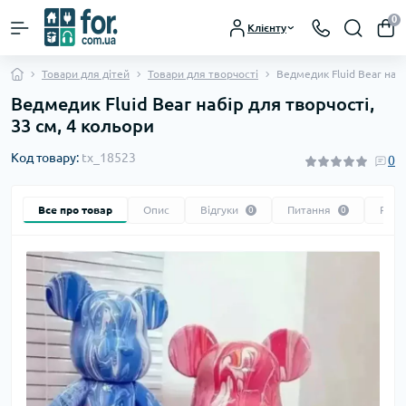
0
Клієнту
Товари для дітей
Товари для творчості
Ведмедик Fluid Bear набі
Ведмедик Fluid Bear набір для творчості,
33 см, 4 кольори
Код товару:
tx_18523
0
Все про товар
Опис
Відгуки
Питання
Реко
0
0