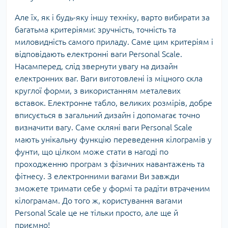
Але їх, як і будь-яку іншу техніку, варто вибирати за
багатьма критеріями: зручність, точність та
миловидність самого приладу. Саме цим критеріям і
відповідають електронні ваги Personal Scale.
Насамперед, слід звернути увагу на дизайн
електронних ваг. Ваги виготовлені із міцного скла
круглої форми, з використанням металевих
вставок. Електронне табло, великих розмірів, добре
вписується в загальний дизайн і допомагає точно
визначити вагу. Саме скляні ваги Personal Scale
мають унікальну функцію переведення кілограмів у
фунти, що цілком може стати в нагоді по
проходженню програм з фізичних навантажень та
фітнесу. З електронними вагами Ви завжди
зможете тримати себе у формі та радіти втраченим
кілограмам. До того ж, користування вагами
Personal Scale це не тільки просто, але ще й
приємно!