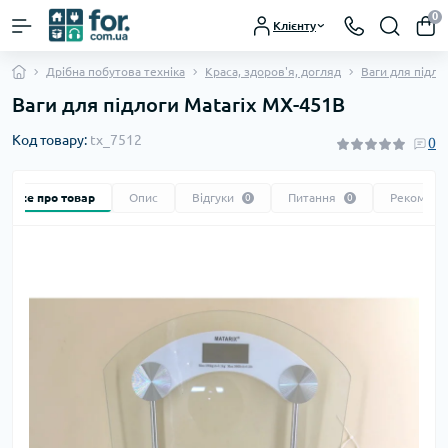
0
Клієнту
Дрібна побутова техніка
Краса, здоров'я, догляд
Ваги для підло
Ваги для підлоги Matarix MX-451B
Код товару:
tx_7512
0
Все про товар
Опис
Відгуки
Питання
Рекоменд
0
0