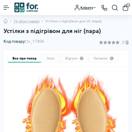
0
Клієнту
TV-shop товари
Устілки з підігрівом для ніг (пара)
Устілки з підігрівом для ніг (пара)
Код товару:
tx_17806
0
Все про товар
Опис
Відгуки
Питання
0
0