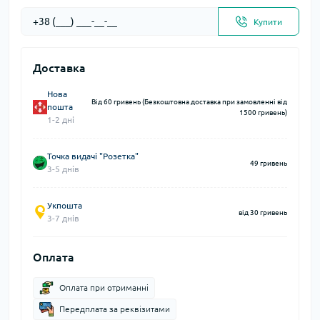
Купити
Доставка
Нова
Від 60 гривень (Безкоштовна доставка при замовленні від
пошта
1500 гривень)
1-2 дні
Точка видачі "Розетка"
49 гривень
3-5 днів
Укпошта
від 30 гривень
3-7 днів
Оплата
Оплата при отриманні
Передплата за реквізитами