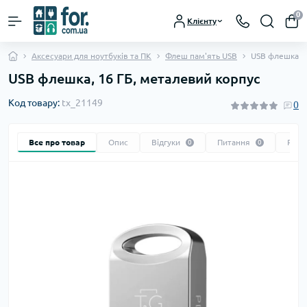
0
Клієнту
Аксесуари для ноутбуків та ПК
Флеш пам'ять USB
USB флешка, 1
USB флешка, 16 ГБ, металевий корпус
Код товару:
tx_21149
0
Все про товар
Опис
Відгуки
Питання
Реко
0
0