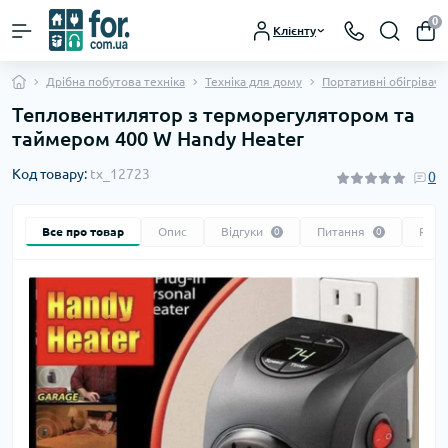
0
Клієнту
Дрібна побутова техніка
Техніка для дому
Портативні обігрівачі
Тепловентилятор з терморегулятором та
таймером 400 W Handy Heater
Код товару:
tx_12723
0
Все про товар
Опис
Відгуки
Питання
Реко
0
0