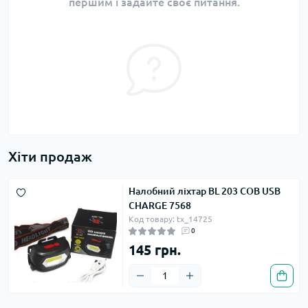
першим і задайте своє питання.
Хіти продаж
Налобний ліхтар BL 203 COB USB
CHARGE 7568
Код товару: tx_14725
0
145 грн.