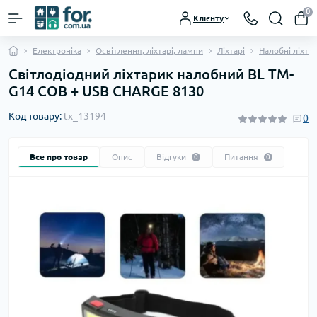
0
Клієнту
Електроніка
Освітлення, ліхтарі, лампи
Ліхтарі
Налобні ліхта
Світлодіодний ліхтарик налобний BL TM-
G14 COB + USB CHARGE 8130
Код товару:
tx_13194
0
Все про товар
Опис
Відгуки
Питання
0
0