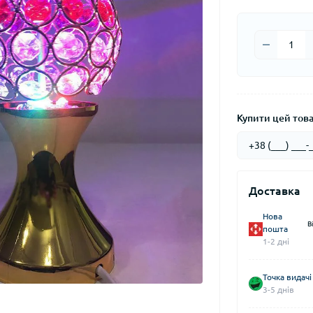
Купити цей товар
Доставка
Нова
В
пошта
1-2 дні
Точка видачі
3-5 днів