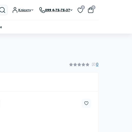
0
0
Клієнту
099 4-75-75-37
н
0