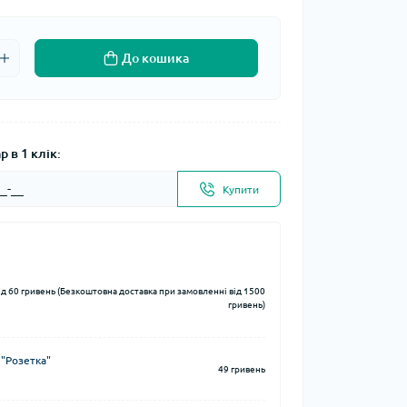
До кошика
 в 1 клік:
Купити
ід 60 гривень (Безкоштовна доставка при замовленні від 1500
гривень)
 "Розетка"
49 гривень