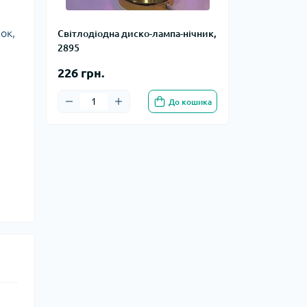
ок,
Світлодіодна диско-лампа-нічник,
2895
226 грн.
До кошика