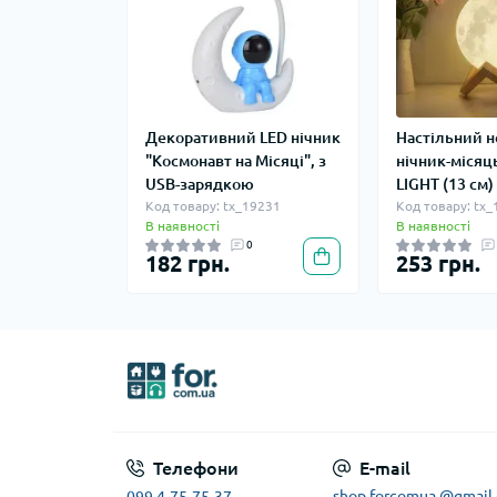
Декоративний LED нічник
Настільний 
"Космонавт на Місяці", з
нічник-міся
USB-зарядкою
LIGHT (13 см)
Код товару: tx_19231
Код товару: tx
В наявності
В наявності
0
182 грн.
253 грн.
Телефони
E-mail
shop.forcomua @gmail