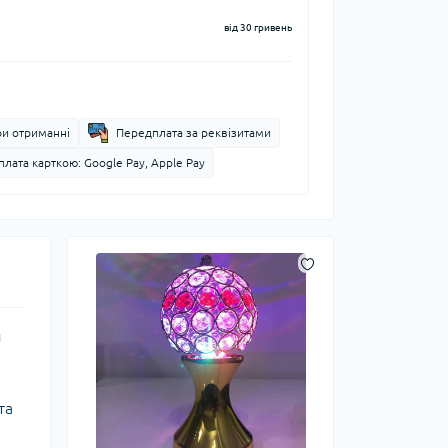
від 30 гривень
ри отриманні
Передплата за реквізитами
лата карткою: Google Pay, Apple Pay
я
та