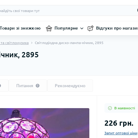
Товари зі знижкою
Популярне
Відгуки про магази
 та світломузика
Світлодіодна диско-лампа-нічник, 2895
ічник, 2895
Питання
Рекомендуємо
0
В наявності
226 грн.
Запит оптової ціни