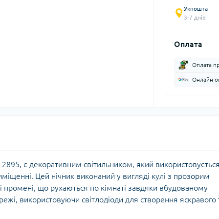
Укпошта
3-7 днів
Оплата
Оплата п
Онлайн оп
 2895, є декоративним світильником, який використовуєтьс
міщенні. Цей нічник виконаний у вигляді кулі з прозорим
 промені, що рухаються по кімнаті завдяки вбудованому
режі, використовуючи світлодіоди для створення яскравого 