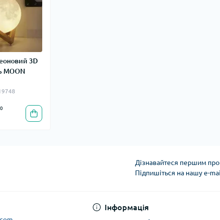
неоновий 3D
ць MOON
_19748
0
Дізнавайтеся першим про 
Підпишіться на нашу e-ma
Інформація
.com