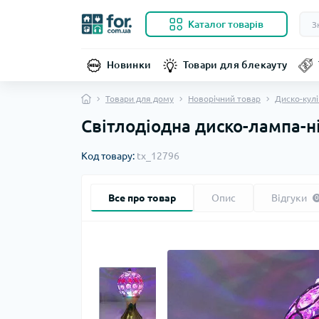
Каталог товарів
Новинки
Товари для блекауту
Товари для дому
Новорічний товар
Диско-кулі
Світлодіодна диско-лампа-н
Код товару:
tx_12796
Все про товар
Опис
Відгуки
0