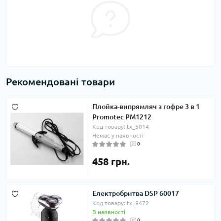
Рекомендовані товари
Плойка-випрямляч з гофре 3 в 1
Promotec PM1212
Код товару: tx_5014
Немає у наявності
0
458 грн.
Електробритва DSP 60017
Код товару: tx_9472
В наявності
0