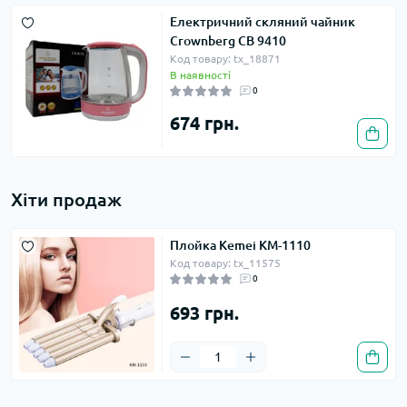
Електричний скляний чайник
Crownberg CB 9410
Код товару: tx_18871
В наявності
0
674 грн.
Хіти продаж
Плойка Kemei KM-1110
Код товару: tx_11575
0
693 грн.