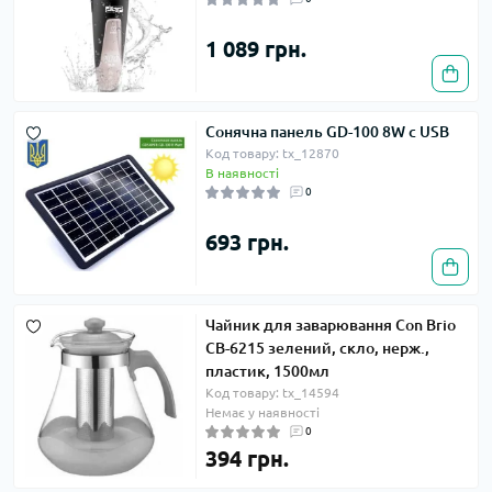
1 089 грн.
Сонячна панель GD-100 8W c USB
Код товару: tx_12870
В наявності
0
693 грн.
Чайник для заварювання Con Brio
СВ-6215 зелений, скло, нерж.,
пластик, 1500мл
Код товару: tx_14594
Немає у наявності
0
394 грн.