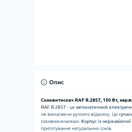
Опис
Соковитискач RAF R.2857, 150 Вт, нер
RAF R.2857
- це
автоматичний електрич
не вимагаючи ручного віджиму. Це
сучас
соковижималкам.
Корпус із нержавіючої 
приготування натуральних соків.