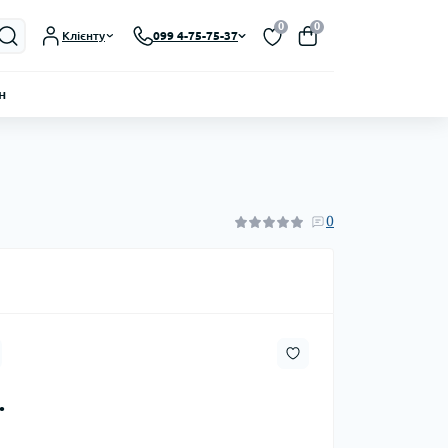
0
0
Клієнту
099 4-75-75-37
н
0
.