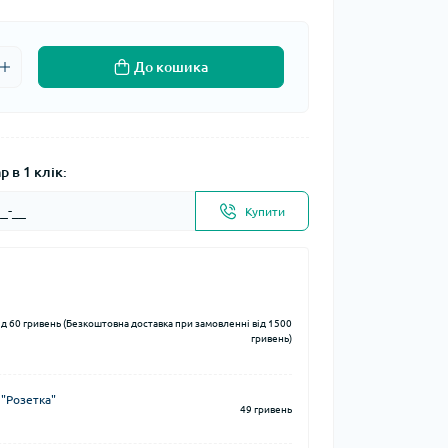
До кошика
 в 1 клік:
Купити
ід 60 гривень (Безкоштовна доставка при замовленні від 1500
гривень)
 "Розетка"
49 гривень