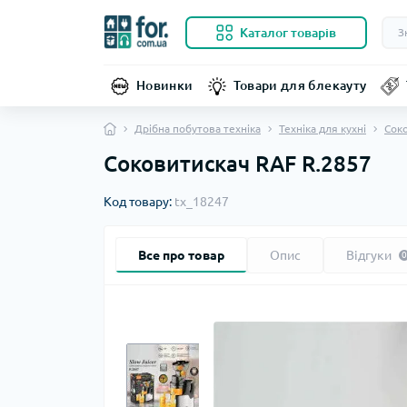
Каталог товарів
Новинки
Товари для блекауту
Дрібна побутова техніка
Техніка для кухні
Соко
Соковитискач RAF R.2857
Код товару:
tx_18247
Все про товар
Опис
Відгуки
0