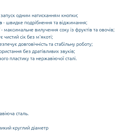
 запуск одним натисканням кнопки;
в
- швидке подрібнення та віджимання;
- максимальне вилучення соку із фруктів та овочів;
є чистий сік без м'якоті;
езпечує довговічність та стабільну роботу;
ристання без дратівливих звуків;
ого пластику та нержавіючої сталі.
авіюча сталь.
ликий круглий діаметр