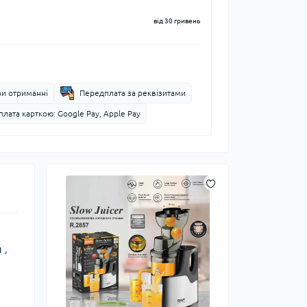
від 30 гривень
ри отриманні
Передплата за реквізитами
лата карткою: Google Pay, Apple Pay
и
,