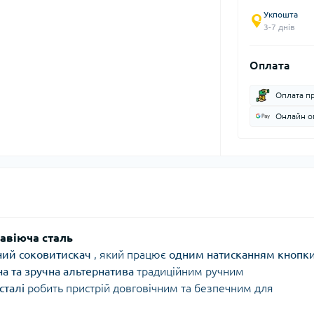
Укпошта
3-7 днів
Оплата
Оплата п
Онлайн оп
жавіюча сталь
ний соковитискач
, який працює
одним натисканням кнопк
на та зручна альтернатива
традиційним ручним
сталі
робить пристрій довговічним та безпечним для