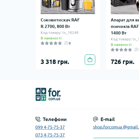
Соковитискач RAF
Апарат для 
R.2700, 800 Вт
пончиків RAF
Код товару: tx_18248
1400 Вт
В наявності
Код товару: tx
0
В наявності
3 318 грн.
726 грн.
Телефони
E-mail
shop.forcomua @gmail
099 4-75-75-37
073 4-75-75-37