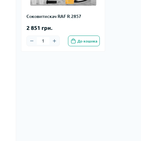
Соковитискач RAF R.2857
2 851 грн.
До кошика