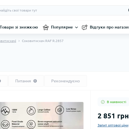
Товари зі знижкою
Популярне
Відгуки про магази
витискачі
Соковитискач RAF R.2857
Питання
Рекомендуємо
0
В наявності
2 851 грн
Запит оптової ціни