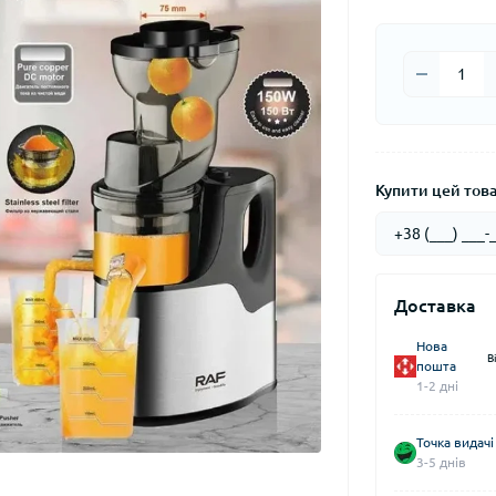
Купити цей товар
Доставка
Нова
В
пошта
1-2 дні
Точка видачі
3-5 днів