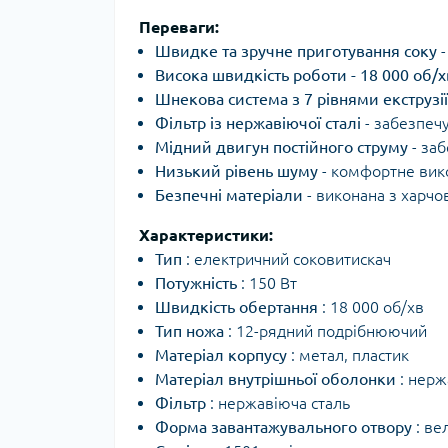
Переваги:
Швидке та зручне приготування соку
-
Висока швидкість роботи - 18 000 об/х
Шнекова система з 7 рівнями екструзії
Фільтр із нержавіючої сталі
- забезпечу
Мідний двигун постійного струму
- заб
Низький рівень шуму
- комфортне вико
Безпечні матеріали
- виконана з харчов
Характеристики:
Тип
: електричний соковитискач
Потужність
: 150 Вт
Швидкість обертання
: 18 000 об/хв
Тип ножа
: 12-рядний подрібнюючий
Матеріал корпусу
: метал, пластик
Матеріал внутрішньої оболонки
: нерж
Фільтр
: нержавіюча сталь
Форма завантажувального отвору
: ве