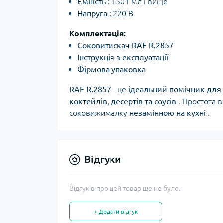
Ємність
: 1501 мл і вище
Напруга
: 220 В
Комплектація:
Соковитискач RAF R.2857
Інструкція з експлуатації
Фірмова упаковка
RAF R.2857
- це
ідеальний помічник для 
коктейлів, десертів та соусів
. Простота в
соковижималку
незамінною на кухні
.
Відгуки
Відгуків про цей товар ще не було.
+ Додати відгук