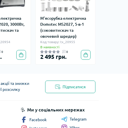
електрична
М'ясорубка електрична
020, 3000Вт,
Domotec MS2027, 5-в-1
итискач та
(соковитискач та
овочевий шредер)
_20954
Код товару: tx_20955
В наявності
0
0
.
2 495 грн.
акції та знижки
Підписатися
il розсилку
Ми у соціальних мережах
Telegram
Facebook
Viber