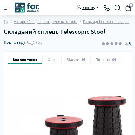
0
Клієнту
Активний відпочинок, туризм та хобі
Розкладні столи та набори
Складаний стілець Telescopic Stool
Код товару:
tx_9753
0
Все про товар
Опис
Відгуки
Питання
0
0