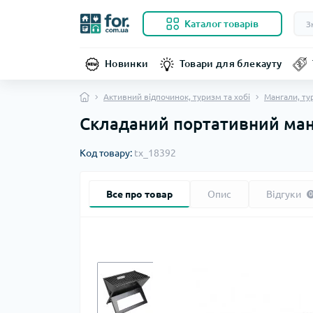
Каталог товарів
Новинки
Товари для блекауту
Активний відпочинок, туризм та хобі
Мангали, ту
Складаний портативний ман
Код товару:
tx_18392
Все про товар
Опис
Відгуки
0