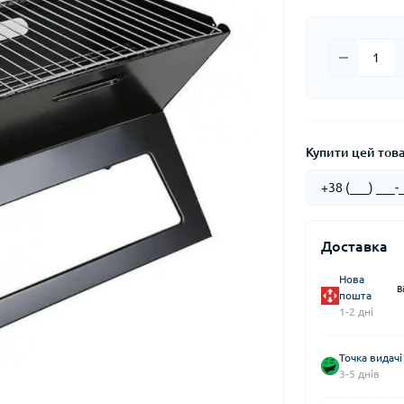
Купити цей товар
Доставка
Нова
В
пошта
1-2 дні
Точка видачі
3-5 днів