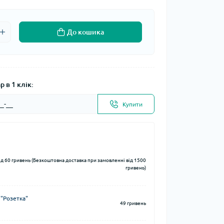
До кошика
 в 1 клік:
Купити
ід 60 гривень (Безкоштовна доставка при замовленні від 1500
гривень)
 "Розетка"
49 гривень