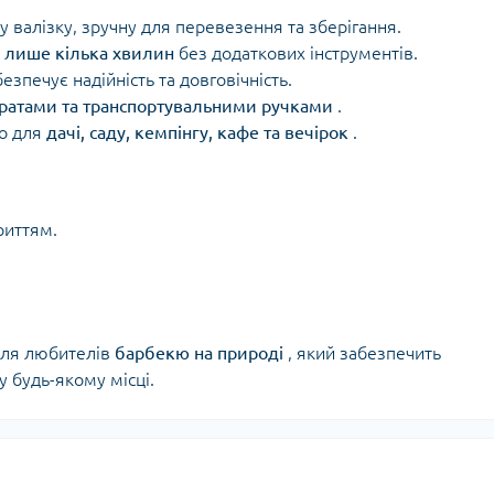
у валізку, зручну для перевезення та зберігання.
є
лише кілька хвилин
без додаткових інструментів.
зпечує надійність та довговічність.
ратами та транспортувальними ручками
.
но для
дачі, саду, кемпінгу, кафе та вечірок
.
риттям.
для любителів
барбекю на природі
, який забезпечить
у будь-якому місці.