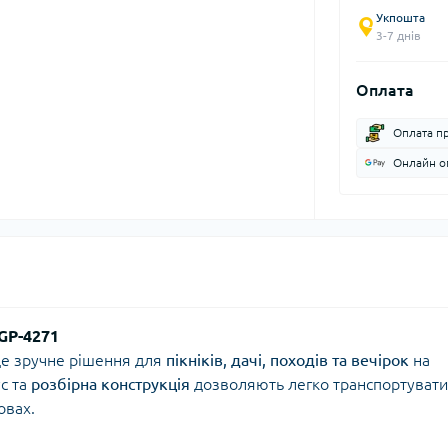
Укпошта
3-7 днів
Оплата
Оплата п
Онлайн оп
GP-4271
це зручне рішення для
пікніків, дачі, походів та вечірок
на
с та
розбірна конструкція
дозволяють легко транспортувати
овах.