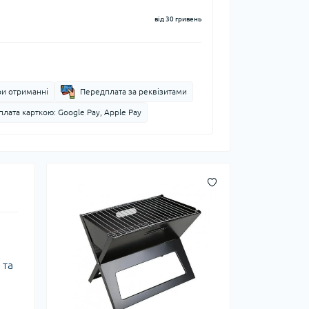
від 30 гривень
ри отриманні
Передплата за реквізитами
лата карткою: Google Pay, Apple Pay
 та