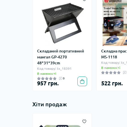
Складаний портативний
Складна пра
мангал GP-4270
MS-1118
48*31*39cm
Код товару: tx
В наявності
Код товару: tx_18391
В наявності
0
957 грн.
522 грн.
Хіти продаж