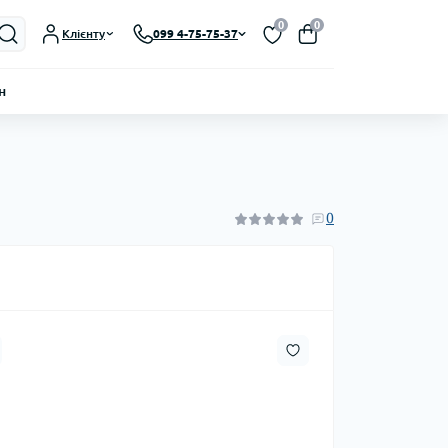
0
0
Клієнту
099 4-75-75-37
н
0