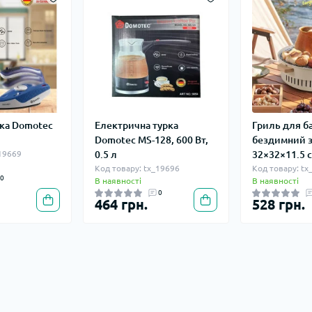
ска Domotec
Електрична турка
Гриль для б
Domotec MS-128, 600 Вт,
бездимний з
_19669
0.5 л
32×32×11.5 
Код товару: tx_19696
Код товару: tx
0
В наявності
В наявності
0
464 грн.
528 грн.