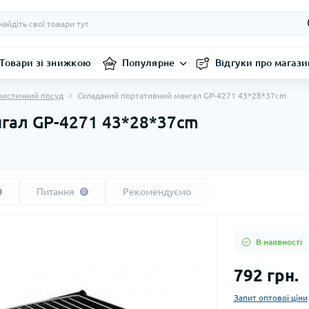
Товари зі знижкою
Популярне
Відгуки про магази
ристичний посуд
Складаний портативний мангал GP-4271 43*28*37cm
гал GP-4271 43*28*37cm
Питання
Рекомендуємо
0
В наявності
792 грн.
Запит оптової ціни