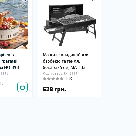
арбекю
Мангал складаний для
 гратами
барбекю та гриля,
см NO.898
60×35×25 см, MA-533
_19761
Код товару: tx_21171
0
0
528 грн.