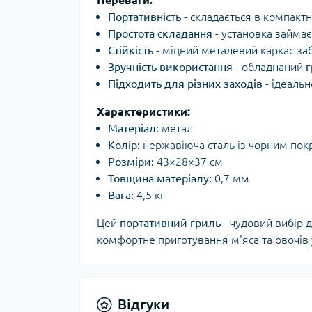
Переваги:
Портативність
- складається в компактн
Простота складання
- установка займа
Стійкість
- міцний металевий каркас забе
Зручність використання
- обладнаний
г
Підходить для різних заходів
- ідеаль
Характеристики:
Матеріал:
метал
Колір:
нержавіюча сталь із чорним пок
Розміри:
43×28×37 см
Товщина матеріалу:
0,7 мм
Вага:
4,5 кг
Цей
портативний гриль
- чудовий вибір 
комфортне приготування м'яса та овочів 
Відгуки