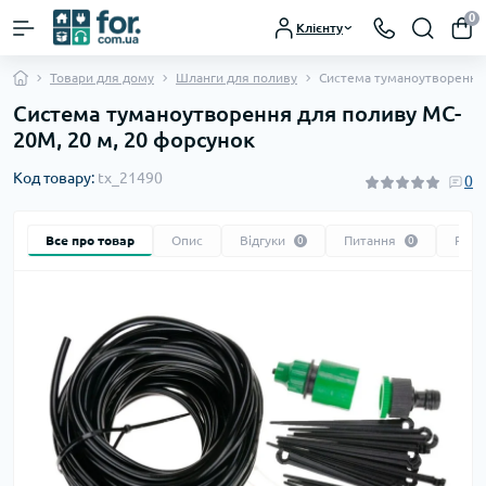
0
Клієнту
Товари для дому
Шланги для поливу
Система туманоутворення 
Система туманоутворення для поливу MC-
20M, 20 м, 20 форсунок
Код товару:
tx_21490
0
Все про товар
Опис
Відгуки
Питання
Реко
0
0