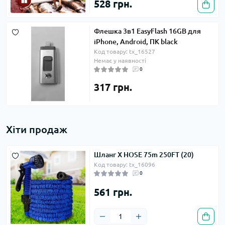
528 грн.
Флешка 3в1 EasyFlash 16GB для
iPhone, Android, ПК black
Код товару: tx_16527
Немає у наявності
0
317 грн.
Хіти продаж
Шланг X HOSE 75m 250FT (20)
Код товару: tx_16096
0
561 грн.