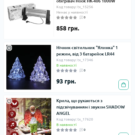
обігрівач Hook HK-406 1000W
Код товару: tx_15256
Немає у наявності
0
858 грн.
Нічник-світильник "Ялинка" 1
режим, від 3 батарейок LR44
Код товару: tx_17346
В наявності
0
93 грн.
Крила, що рухаються з
підсвічуванням і звуком SHADOW
ANGEL
Код товару: tx_17620
В наявності
0