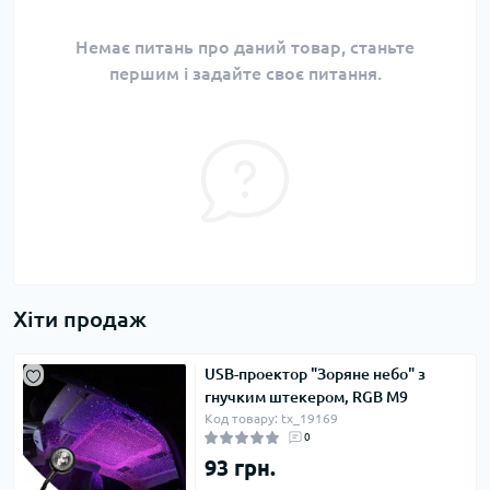
Немає питань про даний товар, станьте
першим і задайте своє питання.
Хіти продаж
USB-проектор "Зоряне небо" з
гнучким штекером, RGB M9
Код товару: tx_19169
0
93 грн.