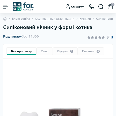
0
Клієнту
Електроніка
Освітлення, ліхтарі, лампи
Нічники
Силіконовий 
Силіконовий нічник у формі котика
Код товару:
tx_11066
0
Все про товар
Опис
Відгуки
Питання
0
0